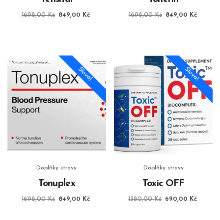
Původní
Aktuální
Původní
Aktuáln
1698,00
Kč
849,00
Kč
1698,00
Kč
849,00
Kč
cena
cena
cena
cena
byla:
je:
byla:
je:
1698,00 Kč.
849,00 Kč.
1698,00 Kč.
849,00
Sleva!
Sleva!
Doplňky stravy
Doplňky stravy
Tonuplex
Toxic OFF
Původní
Aktuální
Původní
Aktuáln
1698,00
Kč
849,00
Kč
1380,00
Kč
690,00
Kč
cena
cena
cena
cena
byla:
je:
byla:
je: