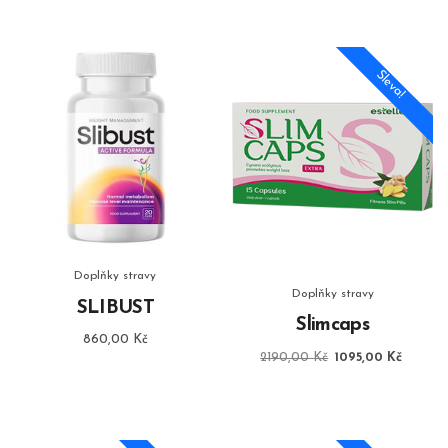
Sleva!
Doplňky stravy
Doplňky stravy
SLIBUST
Slimcaps
860,00
Kč
Původní
Aktuáln
2190,00
Kč
1095,00
Kč
cena
cena
byla:
je:
2190,00 Kč.
1095,0