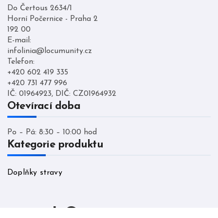
Do Čertous 2634/1
Horní Počernice - Praha 2
192 00
E-mail:
infolinia@locumunity.cz
Telefon:
+420 602 419 335
+420 731 477 996
IČ: 01964923, DIČ: CZ01964932
Otevírací doba
Po – Pá: 8:30 – 10:00 hod
Kategorie produktu
Doplňky stravy
LO cumunity