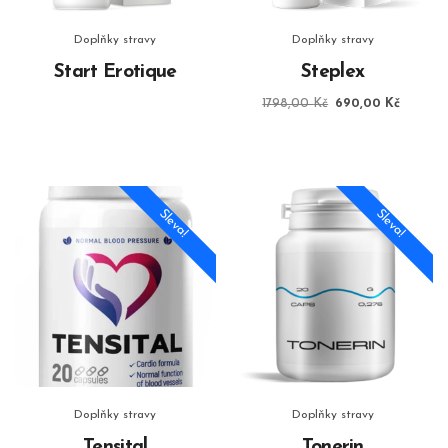
Doplňky stravy
Doplňky stravy
Start Erotique
Steplex
Původní
Aktuáln
1798,00
Kč
690,00
Kč
cena
cena
byla:
je:
1798,00 Kč.
690,00
Sleva!
Sleva!
Doplňky stravy
Doplňky stravy
Tensital
Tonerin