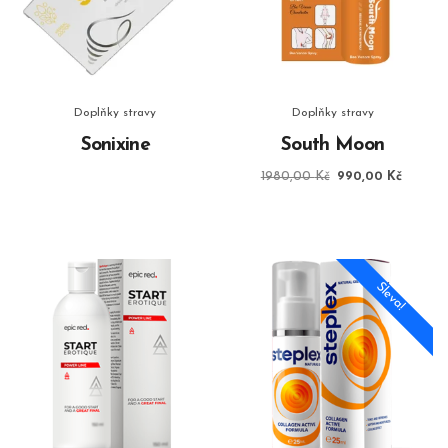
Doplňky stravy
Doplňky stravy
Sonixine
South Moon
Původní
Aktuáln
1980,00
Kč
990,00
Kč
cena
cena
byla:
je:
1980,00 Kč.
990,00
Sleva!