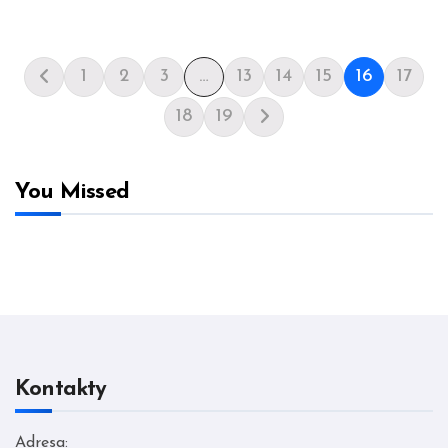
1698,00 Kč.
849,00 Kč.
1380,00 Kč.
690,00
1
2
3
…
13
14
15
16
17
18
19
You Missed
Kontakty
Adresa: