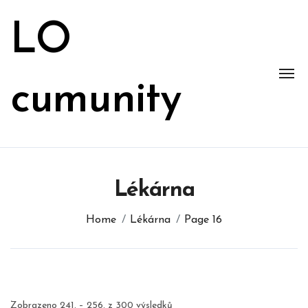
Skip
to
LO
content
cumunity
Lékárna
Home
Lékárna
Page 16
Zobrazeno 241. – 256. z 300 výsledků