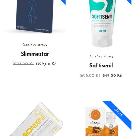
Doplňky stravy
Slimmestar
Doplňky stravy
Původní
Aktuální
2798,00
Kč
1399,00
Kč
Softisenil
cena
cena
byla:
je:
Původní
Aktuáln
1698,00
Kč
849,00
Kč
2798,00 Kč.
1399,00 Kč.
cena
cena
byla:
je:
1698,00 Kč.
849,00
Sleva!