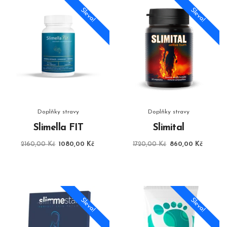
Sleva!
Sleva!
Doplňky stravy
Doplňky stravy
Slimella FIT
Slimital
Původní
Aktuální
Původní
Aktuáln
2160,00
Kč
1080,00
Kč
1720,00
Kč
860,00
Kč
cena
cena
cena
cena
byla:
je:
byla:
je:
2160,00 Kč.
1080,00 Kč.
1720,00 Kč.
860,00
Sleva!
Sleva!