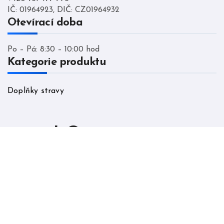
IČ: 01964923, DIČ: CZ01964932
Otevírací doba
Po – Pá: 8:30 – 10:00 hod
Kategorie produktu
Doplňky stravy
LO cumunity
Copyright © All rights reserved
|
Blogtag
by
Themeansar
.