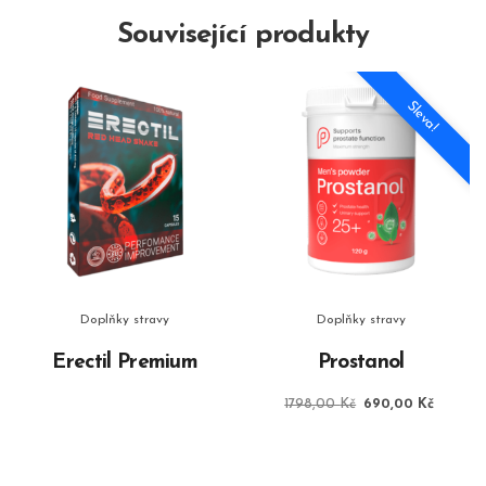
Související produkty
Sleva!
Doplňky stravy
Doplňky stravy
Erectil Premium
Prostanol
Původní
Aktuáln
1798,00
Kč
690,00
Kč
cena
cena
byla:
je:
1798,00 Kč.
690,00