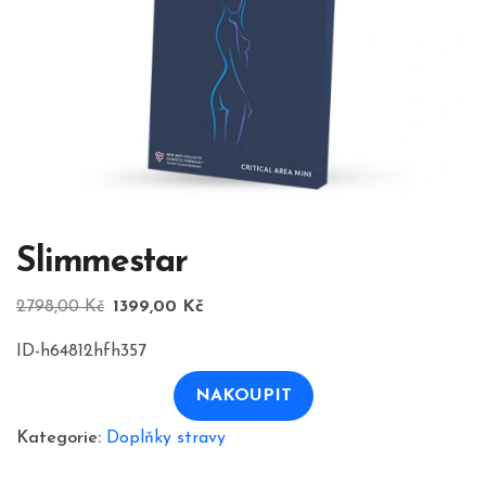
Slimmestar
Původní
Aktuální
2798,00
Kč
1399,00
Kč
cena
cena
ID-h64812hfh357
byla:
je:
2798,00 Kč.
1399,00 Kč.
NAKOUPIT
Kategorie:
Doplňky stravy