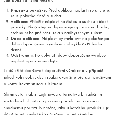
Jak používat Slimmestar:
Příprava pokožky:
Před aplikací náplasti se ujistěte,
že je pokožka čistá a suchá.
Aplikace:
Přiložte náplast na čistou a suchou oblast
pokožky. Nejčastěji se doporučuje aplikace na břicho,
stehna nebo jiné části těla s nadbytečným tukem.
Doba aplikace:
Náplast by měla být na pokožce po
dobu doporučenou výrobcem, obvykle 8–12 hodin
denně.
Odstranění:
Po uplynutí doby doporučené výrobce
náplast opatrně sundejte.
Je důležité dodržovat doporučení výrobce a v případě
jakýchkoli neobvyklých reakcí okamžitě přerušit používání
a konzultovat situaci s lékařem.
Slimmestar nabízí zajímavou alternativu k tradičním
metodám hubnutí díky svému přírodnímu složení a
snadnému použití. Nicméně, jako u každého produktu, je
důležité mít realistická očekávání a být si vědom