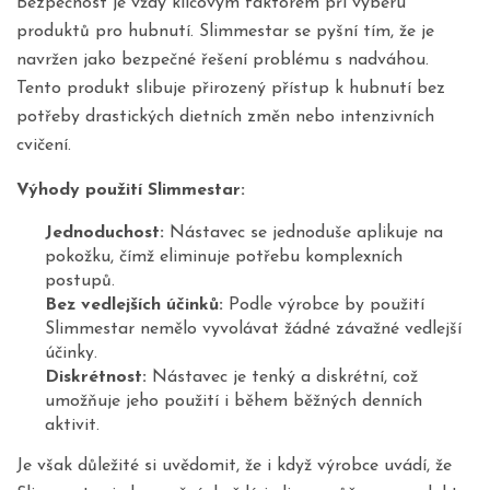
Bezpečnost je vždy klíčovým faktorem při výběru
produktů pro hubnutí. Slimmestar se pyšní tím, že je
navržen jako bezpečné řešení problému s nadváhou.
Tento produkt slibuje přirozený přístup k hubnutí bez
potřeby drastických dietních změn nebo intenzivních
cvičení.
Výhody použití Slimmestar:
Jednoduchost:
Nástavec se jednoduše aplikuje na
pokožku, čímž eliminuje potřebu komplexních
postupů.
Bez vedlejších účinků:
Podle výrobce by použití
Slimmestar nemělo vyvolávat žádné závažné vedlejší
účinky.
Diskrétnost:
Nástavec je tenký a diskrétní, což
umožňuje jeho použití i během běžných denních
aktivit.
Je však důležité si uvědomit, že i když výrobce uvádí, že