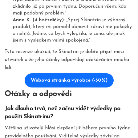
zklidnilo již po prvním týdnu. Doporučuji všem, kdo
mají podobný problém.“
Anna K. (4 hvězdičky)
: „Sprej Skinatrin je výborný
produkt, který mi pomohl obnovit zdraví mé pokožky
a nehtů. Jediné, co bych vylepšila, je cena, ale jinak
jsem s výsledkem velmi spokojená.“
Tyto recenze ukazují, že Skinatrin je dobře přijat mezi
uživateli a že jeho účinky odpovídají očekáváním mnoha
lidí.
Webová stránka výrobce (-50%)
Otázky a odpovědi
Jak dlouho trvá, než začnu vidět výsledky po
použití Skinatrinu?
Většina uživatelů hlásí zlepšení již během prvního týdne
pravidelného používání. Viditelné výsledky závisí na