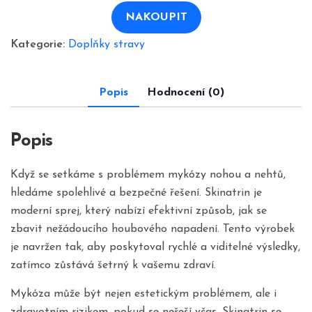
NAKOUPIT
Kategorie:
Doplňky stravy
Popis
Hodnocení (0)
Popis
Když se setkáme s problémem mykózy nohou a nehtů,
hledáme spolehlivé a bezpečné řešení. Skinatrin je
moderní sprej, který nabízí efektivní způsob, jak se
zbavit nežádoucího houbového napadení. Tento výrobek
je navržen tak, aby poskytoval rychlé a viditelné výsledky,
zatímco zůstává šetrný k vašemu zdraví.
Mykóza může být nejen estetickým problémem, ale i
zdravotním rizikem, pokud se neřeší včas. Skinatrin se