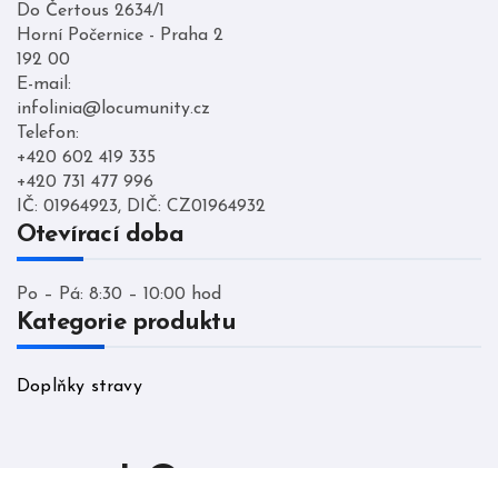
Do Čertous 2634/1
Horní Počernice - Praha 2
192 00
E-mail:
infolinia@locumunity.cz
Telefon:
+420 602 419 335
+420 731 477 996
IČ: 01964923, DIČ: CZ01964932
Otevírací doba
Po – Pá: 8:30 – 10:00 hod
Kategorie produktu
Doplňky stravy
LO cumunity