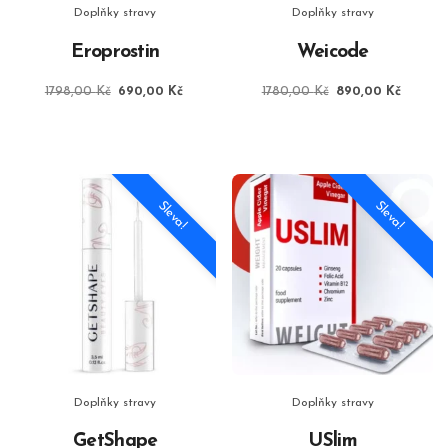
Doplňky stravy
Doplňky stravy
Eroprostin
Weicode
Původní
Aktuální
Původní
Aktuáln
1798,00
Kč
690,00
Kč
1780,00
Kč
890,00
Kč
cena
cena
cena
cena
byla:
je:
byla:
je:
1798,00 Kč.
690,00 Kč.
1780,00 Kč.
890,00
Sleva!
Sleva!
Doplňky stravy
Doplňky stravy
GetShape
USlim