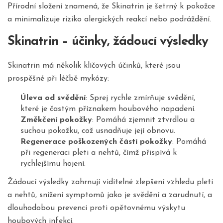
Přírodní složení znamená, že Skinatrin je šetrný k pokožce
a minimalizuje riziko alergických reakcí nebo podráždění.
Skinatrin – účinky, žádoucí výsledky
Skinatrin má několik klíčových účinků, které jsou
prospěšné při léčbě mykózy:
Úleva od svědění
: Sprej rychle zmírňuje svědění,
které je častým příznakem houbového napadení.
Změkčení pokožky
: Pomáhá zjemnit ztvrdlou a
suchou pokožku, což usnadňuje její obnovu.
Regenerace poškozených částí pokožky
: Pomáhá
při regeneraci pleti a nehtů, čímž přispívá k
rychlejšímu hojení.
Žádoucí výsledky zahrnují viditelné zlepšení vzhledu pleti
a nehtů, snížení symptomů jako je svědění a zarudnutí, a
dlouhodobou prevenci proti opětovnému výskytu
houbových infekcí.