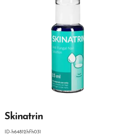
Skinatrin
ID-h64812hfh031