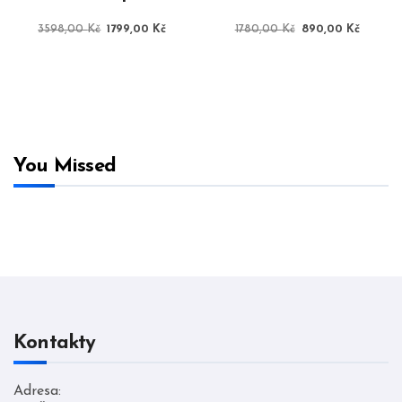
Původní
Aktuální
Původní
Aktuáln
3598,00
Kč
1799,00
Kč
1780,00
Kč
890,00
Kč
cena
cena
cena
cena
byla:
je:
byla:
je:
3598,00 Kč.
1799,00 Kč.
1780,00 Kč.
890,00
You Missed
Kontakty
Adresa: