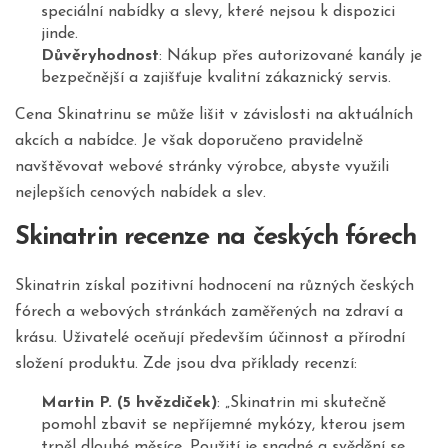
speciální nabídky a slevy, které nejsou k dispozici
jinde.
Důvěryhodnost
: Nákup přes autorizované kanály je
bezpečnější a zajišťuje kvalitní zákaznický servis.
Cena Skinatrinu se může lišit v závislosti na aktuálních
akcích a nabídce. Je však doporučeno pravidelně
navštěvovat webové stránky výrobce, abyste využili
nejlepších cenových nabídek a slev.
Skinatrin recenze na českých fórech
Skinatrin získal pozitivní hodnocení na různých českých
fórech a webových stránkách zaměřených na zdraví a
krásu. Uživatelé oceňují především účinnost a přírodní
složení produktu. Zde jsou dva příklady recenzí:
Martin P. (5 hvězdiček)
: „Skinatrin mi skutečně
pomohl zbavit se nepříjemné mykózy, kterou jsem
trpěl dlouhé měsíce. Použití je snadné a svědění se