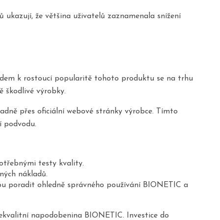
tů ukazují, že většina uživatelů zaznamenala snížení
edem k rostoucí popularitě tohoto produktu se na trhu
ě škodlivé výrobky.
dně přes oficiální webové stránky výrobce. Tímto
tí podvodu.
otřebnými testy kvality.
ných nákladů.
ohou poradit ohledně správného používání BIONETIC a
kvalitní napodobenina BIONETIC. Investice do