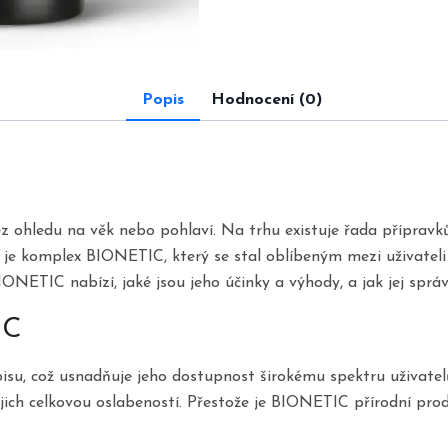
Popis
Hodnocení (0)
 ohledu na věk nebo pohlaví. Na trhu existuje řada přípravků a
ení je komplex BIONETIC, který se stal oblíbeným mezi uživate
NETIC nabízí, jaké jsou jeho účinky a výhody, a jak jej sprá
IC
u, což usnadňuje jeho dostupnost širokému spektru uživatelů.
ch celkovou oslabeností. Přestože je BIONETIC přírodní produk