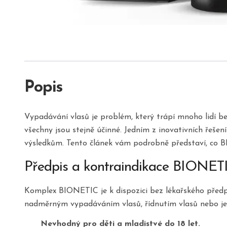
Popis
Vypadávání vlasů je problém, který trápí mnoho lidí bez
všechny jsou stejně účinné. Jedním z inovativních řeš
výsledkům. Tento článek vám podrobně představí, co BIO
Předpis a kontraindikace BIONET
Komplex BIONETIC je k dispozici bez lékařského předpis
nadměrným vypadáváním vlasů, řídnutím vlasů nebo jeji
Nevhodný pro děti a mladistvé do 18 let.