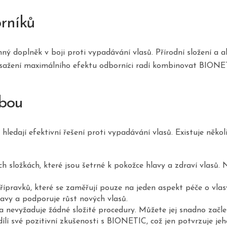
rníků
ný doplněk v boji proti vypadávání vlasů. Přírodní složení a 
sažení maximálního efektu odborníci radí kombinovat BIONE
lbou
 hledají efektivní řešení proti vypadávání vlasů. Existuje něko
ch složkách, které jsou šetrné k pokožce hlavy a zdraví vlasů
řípravků, které se zaměřují pouze na jeden aspekt péče o vla
hlavy a podporuje růst nových vlasů.
a nevyžaduje žádné složité procedury. Můžete jej snadno začle
dílí své pozitivní zkušenosti s BIONETIC, což jen potvrzuje j