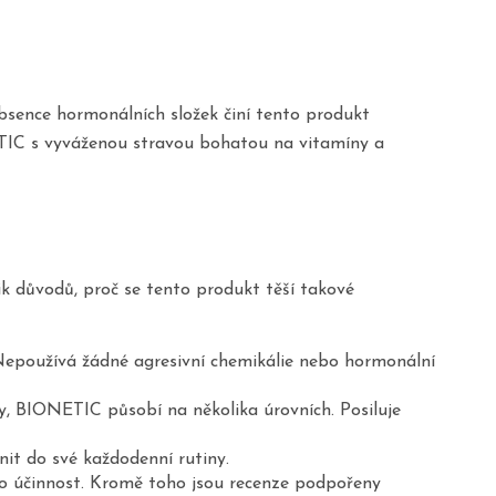
absence hormonálních složek činí tento produkt
TIC s vyváženou stravou bohatou na vitamíny a
lik důvodů, proč se tento produkt těší takové
. Nepoužívá žádné agresivní chemikálie nebo hormonální
sy, BIONETIC působí na několika úrovních. Posiluje
nit do své každodenní rutiny.
eho účinnost. Kromě toho jsou recenze podpořeny