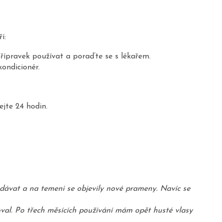
í:
přípravek používat a poraďte se s lékařem.
ondicionér.
jte 24 hodin.
dávat a na temeni se objevily nové prameny. Navíc se
val. Po třech měsících používání mám opět husté vlasy