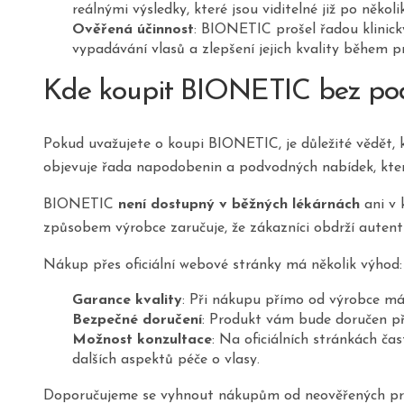
reálnými výsledky, které jsou viditelné již po někol
Ověřená účinnost
: BIONETIC prošel řadou klinický
vypadávání vlasů a zlepšení jejich kvality během p
Kde koupit BIONETIC bez pod
Pokud uvažujete o koupi BIONETIC, je důležité vědět, 
objevuje řada napodobenin a podvodných nabídek, které 
BIONETIC
není dostupný v běžných lékárnách
ani v 
způsobem výrobce zaručuje, že zákazníci obdrží autentic
Nákup přes oficiální webové stránky má několik výhod:
Garance kvality
: Při nákupu přímo od výrobce máte
Bezpečné doručení
: Produkt vám bude doručen př
Možnost konzultace
: Na oficiálních stránkách 
dalších aspektů péče o vlasy.
Doporučujeme se vyhnout nákupům od neověřených prod