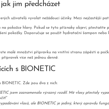
jak jim předcházet
rých uživatelů vyvolat nežádoucí účinky. Mezi nejčastější patř
a na pokožce hlavy. Pokud se tyto příznaky objeví, přestaňte 
ušení pokožky. Doporučuje se použít hydratační šampon nebo k
ste malé množství přípravku na vnitřní stranu zápěstí a počke
 přípravek více než jednou denně.
ících s BIONETIC
m BIONETIC. Zde jsou dva z nich:
TIC jsem zaznamenala výrazný rozdíl. Mé vlasy přestaly vypa
čit!“
ypadávání vlasů, ale BIONETIC je jediný, který opravdu fungo