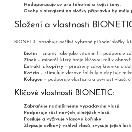
Nedoporučuje se pro těhotné a kojící ženy.
Osoby s alergiemi na složky přípravku by měly 
Složení a vlastnosti BIONETI
BIONETIC obsahuje pečlivě vybrané přírodní složky, kte
Biotin
– známý také jako vitamín H, podporuje zdra
Zinek
– minerál, který hraje klíčovou roli v obnově
Extrakt z kopřivy
– přirozený zdroj křemíku a další
Kofein
– stimuluje vlasové folikuly a zlepšuje mikr
Kolagen
– podporuje elasticitu a pevnost vlasů, čí
Klíčové vlastnosti BIONETIC:
Zabraňuje nadměrnému vypadávání vlasů.
Podporuje růst nových, silnějších vlasů.
Posiluje a vyživuje vlasové kořínky.
Zlepšuje celkový vzhled vlasů, zvyšuje jejich les