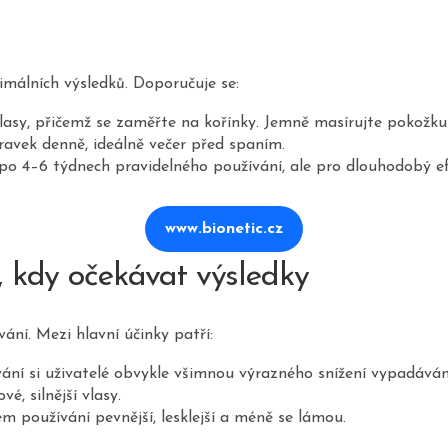
málních výsledků. Doporučuje se:
asy, přičemž se zaměřte na kořínky. Jemně masírujte pokožku 
pravek denně, ideálně večer před spaním.
 po 4–6 týdnech pravidelného používání, ale pro dlouhodobý
www.bionetic.cz
 kdy očekávat výsledky
ní. Mezi hlavní účinky patří:
vání si uživatelé obvykle všimnou výrazného snížení vypadávání
é, silnější vlasy.
ém používání pevnější, lesklejší a méně se lámou.