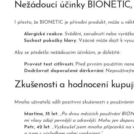
Nežádoucí účinky BIONETIC, 
I přesto, že BIONETIC je přírodní produkt, může u někte
Alergické reakce
: Svědění, zarudnutí nebo vyrážk
Suchost pokožky hlavy
: Vzácně může dojít k vys
Aby se předešlo nežádoucím účinkům, je důležité:
Provést test citlivosti
: Před prvním použitím nane
Dodržovat doporučené dávkování
: Nepoužívejte
Zkušenosti a hodnocení kupuj
Mnoho uživatelů sdílí pozitivní zkušenosti s používání
Martina, 35 let
:
„Po dvou měsících používání BIONE
mi vlasy zdají pevnější a zdravější. Mohu jen doporu
Petr, 42 let
:
„Vyzkoušel jsem mnoho přípravků na v
a jsem s výsledkem velmi spokojený.“