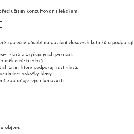
před užitím konzultovat s lékařem.
C
ré společně působí na posílení vlasových kořínků a podporují r
ví vlasů a zvyšuje jejich pevnost.
 buněk a růstu vlasů.
ch živin, které podporují růst vlasů.
ocirkulaci pokožky hlavy.
mž zabraňuje jejich lámavosti.
k a objem.