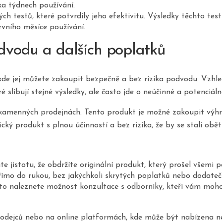
ika týdnech používání.
ch testů, které potvrdily jeho efektivitu. Výsledky těchto tes
rvního měsíce používání.
vodu a dalších poplatků
kde jej můžete zakoupit bezpečně a bez rizika podvodu. Vzhl
slibují stejné výsledky, ale často jde o neúčinné a potenciáln
kamenných prodejnách. Tento produkt je možné zakoupit výhra
ký produkt s plnou účinností a bez rizika, že by se stali obě
 jistotu, že obdržíte originální produkt, který prošel všemi p
ímo do rukou, bez jakýchkoli skrytých poplatků nebo dodateč
často naleznete možnost konzultace s odborníky, kteří vám m
ejců nebo na online platformách, kde může být nabízena ne