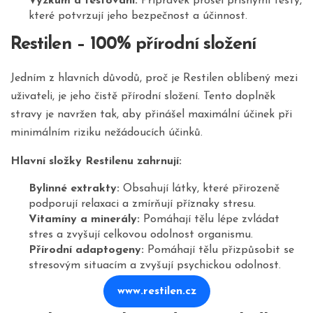
Výzkum a testování:
Přípravek prošel přísnými testy,
které potvrzují jeho bezpečnost a účinnost.
Restilen – 100% přírodní složení
Jedním z hlavních důvodů, proč je Restilen oblíbený mezi
uživateli, je jeho čistě přírodní složení. Tento doplněk
stravy je navržen tak, aby přinášel maximální účinek při
minimálním riziku nežádoucích účinků.
Hlavní složky Restilenu zahrnují:
Bylinné extrakty:
Obsahují látky, které přirozeně
podporují relaxaci a zmírňují příznaky stresu.
Vitamíny a minerály:
Pomáhají tělu lépe zvládat
stres a zvyšují celkovou odolnost organismu.
Přírodní adaptogeny:
Pomáhají tělu přizpůsobit se
stresovým situacím a zvyšují psychickou odolnost.
www.restilen.cz