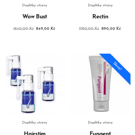
Doplňky stravy
Doplňky stravy
Wow Bust
Rectin
Původní
Aktuální
Původní
Aktuáln
1640,00
Kč
849,00
Kč
1780,00
Kč
890,00
Kč
cena
cena
cena
cena
byla:
je:
byla:
je:
1640,00 Kč.
849,00 Kč.
1780,00 Kč.
890,00
Sleva!
Doplňky stravy
Doplňky stravy
Hairstim
Fungent