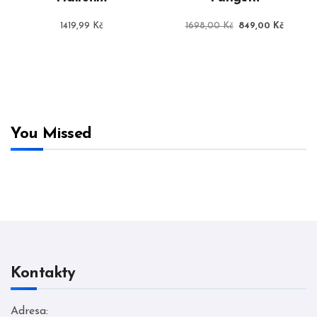
Původní
Aktuáln
1419,99
Kč
1698,00
Kč
849,00
Kč
cena
cena
byla:
je:
1698,00 Kč.
849,00
You Missed
Kontakty
Adresa: