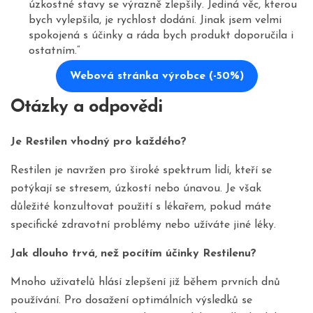
úzkostné stavy se výrazně zlepšily. Jediná věc, kterou
bych vylepšila, je rychlost dodání. Jinak jsem velmi
spokojená s účinky a ráda bych produkt doporučila i
ostatním.“
Webová stránka výrobce (-50%)
Otázky a odpovědi
Je Restilen vhodný pro každého?
Restilen je navržen pro široké spektrum lidí, kteří se
potýkají se stresem, úzkostí nebo únavou. Je však
důležité konzultovat použití s lékařem, pokud máte
specifické zdravotní problémy nebo užíváte jiné léky.
Jak dlouho trvá, než pocítím účinky Restilenu?
Mnoho uživatelů hlásí zlepšení již během prvních dnů
používání. Pro dosažení optimálních výsledků se