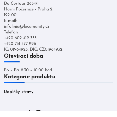
Do Čertous 2634/1
Horní Počernice - Praha 2
192 00
E-mail:
infolinia@locumunity.cz
Telefon:
+420 602 419 335
+420 731 477 996
IČ: 01964923, DIČ: CZ01964932
Otevírací doba
Po – Pá: 8:30 – 10:00 hod
Kategorie produktu
Doplňky stravy
LO cumunity