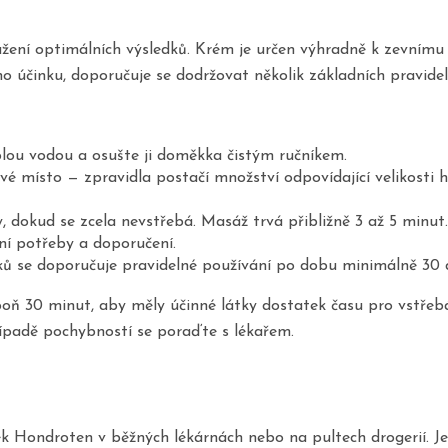
žení optimálních výsledků. Krém je určen výhradně k zevnímu 
o účinku, doporučuje se dodržovat několik základních pravidel
plou vodou a osušte ji doměkka čistým ručníkem.
místo — zpravidla postačí množství odpovídající velikosti hr
dokud se zcela nevstřebá. Masáž trvá přibližně 3 až 5 minut.
lní potřeby a doporučení.
ků se doporučuje pravidelné používání po dobu minimálně 30 d
oň 30 minut, aby měly účinné látky dostatek času pro vstřebá
řípadě pochybností se poraďte s lékařem.
k Hondroten v běžných lékárnách nebo na pultech drogerií. Je