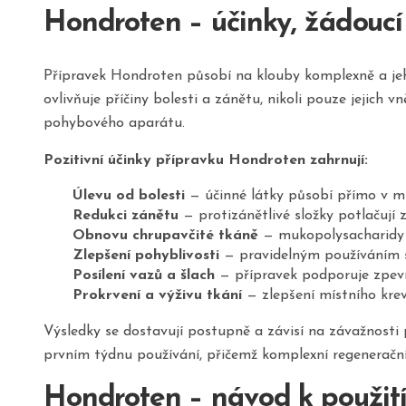
Hondroten – účinky, žádoucí
Přípravek Hondroten působí na klouby komplexně a jeho
ovlivňuje příčiny bolesti a zánětu, nikoli pouze jejich v
pohybového aparátu.
Pozitivní účinky přípravku Hondroten zahrnují:
Úlevu od bolesti
— účinné látky působí přímo v míst
Redukci zánětu
— protizánětlivé složky potlačují z
Obnovu chrupavčité tkáně
— mukopolysacharidy z
Zlepšení pohyblivosti
— pravidelným používáním se
Posílení vazů a šlach
— přípravek podporuje zpevně
Prokrvení a výživu tkání
— zlepšení místního krevn
Výsledky se dostavují postupně a závisí na závažnosti p
prvním týdnu používání, přičemž komplexní regenerační 
Hondroten – návod k použit