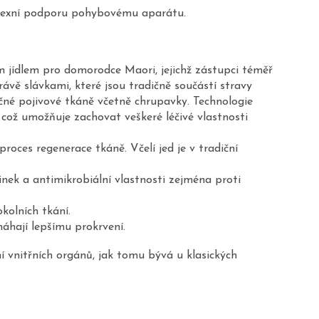
mplexní podporu pohybovému aparátu.
m jídlem pro domorodce Maori, jejichž zástupci téměř
ávě slávkami, které jsou tradičně součástí stravy
čné pojivové tkáně včetně chrupavky. Technologie
 což umožňuje zachovat veškeré léčivé vlastnosti
oces regenerace tkáně. Včelí jed je v tradiční
nek a antimikrobiální vlastnosti zejména proti
kolních tkání.
áhají lepšímu prokrvení.
 vnitřních orgánů, jak tomu bývá u klasických