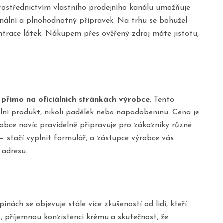
ostřednictvím vlastního prodejního kanálu umožňuje
ginální a plnohodnotný přípravek. Na trhu se bohužel
entrace látek. Nákupem přes ověřený zdroj máte jistotu,
přímo na oficiálních stránkách výrobce
. Tento
lní produkt, nikoli padělek nebo napodobeninu. Cena je
obce navíc pravidelně připravuje pro zákazníky různé
— stačí vyplnit formulář, a zástupce výrobce vás
 adresu.
ách se objevuje stále více zkušeností od lidí, kteří
ů, příjemnou konzistenci krému a skutečnost, že