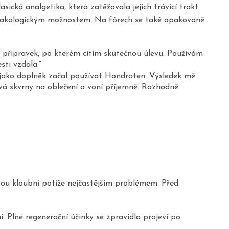
cká analgetika, která zatěžovala jejich trávicí trakt.
armakologickým možnostem. Na fórech se také opakovaně
ní přípravek, po kterém cítím skutečnou úlevu. Používám
sti vzdala.“
m jako doplněk začal používat Hondroten. Výsledek mě
vá skvrny na oblečení a voní příjemně. Rozhodně
 jsou kloubní potíže nejčastějším problémem. Před
 Plné regenerační účinky se zpravidla projeví po