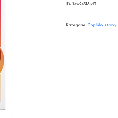
cena
cen
ID-Rew24318jv13
byla:
je:
1380,00 Kč.
690
Kategorie:
Doplňky stravy