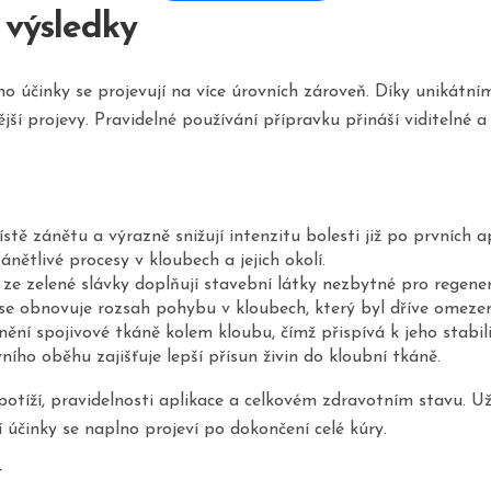
 výsledky
 účinky se projevují na více úrovních zároveň. Díky unikátní
nější projevy. Pravidelné používání přípravku přináší viditelné a
ě zánětu a výrazně snižují intenzitu bolesti již po prvních ap
ánětlivé procesy v kloubech a jejich okolí.
e zelené slávky doplňují stavební látky nezbytné pro regener
 obnovuje rozsah pohybu v kloubech, který byl dříve omezený
ní spojivové tkáně kolem kloubu, čímž přispívá k jeho stabili
ího oběhu zajišťuje lepší přísun živin do kloubní tkáně.
otíží, pravidelnosti aplikace a celkovém zdravotním stavu. Uži
účinky se naplno projeví po dokončení celé kúry.
í