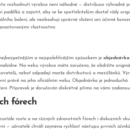
o rozhodnutí výrobce není náhodné — distribuce výhradně pr
í padělků a zajistit, aby se ke spotřebitelům dostal vždy ori
álního balení, ale neobsahují správné složení ani účinné konc
garantovanými vlastnostmi.
ejbezpečnějším a nejspolehlivějším způsobem je
objednávka 
enabídne. Na webu výrobce máte zaručeno, že obdržíte originá
ovatelů, neboť odpadají marže distributorů a mezičlánků. Výr
první právě na jeho oficiálním webu. Objednávka je jednoduchá 
ení. Přípravek je doručován diskrétně přímo na vámi zadanou
ch fórech
tále roste a na různých zdravotních fórech i diskuzních skupin
ivní — uživatelé chválí zejména rychlost nástupu prvních účink