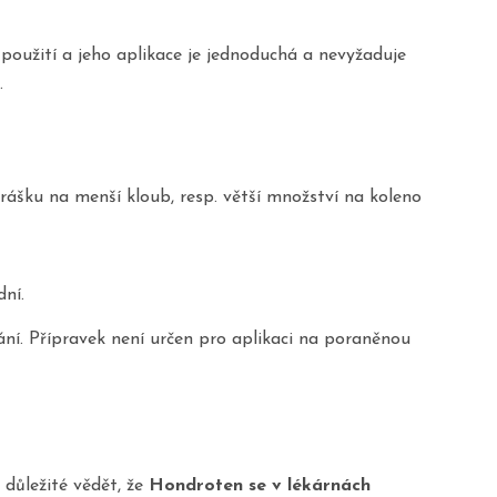
použití a jeho aplikace je jednoduchá a nevyžaduje
.
ášku na menší kloub, resp. větší množství na koleno
ní.
ní. Přípravek není určen pro aplikaci na poraněnou
 důležité vědět, že
Hondroten se v lékárnách