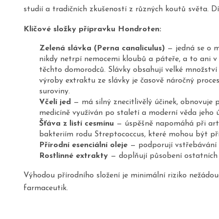
studií a tradičních zkušeností z různých koutů světa
Klíčové složky přípravku Hondroten:
Zelená slávka (Perna canaliculus)
— jedná se o m
nikdy netrpí nemocemi kloubů a páteře, a to ani v 
těchto domorodců. Slávky obsahují velké množství 
výroby extraktu ze slávky je časově náročný proces
suroviny.
Včelí jed
— má silný znecitlivělý účinek, obnovuje 
medicíně využíván po staletí a moderní věda jeho ú
Šťáva z listí cesmínu
— úspěšně napomáhá při artri
bakteriím rodu Streptococcus, které mohou být př
Přírodní esenciální oleje
— podporují vstřebávání ú
Rostlinné extrakty
— doplňují působení ostatních 
Výhodou přírodního složení je minimální riziko nežádo
farmaceutik.