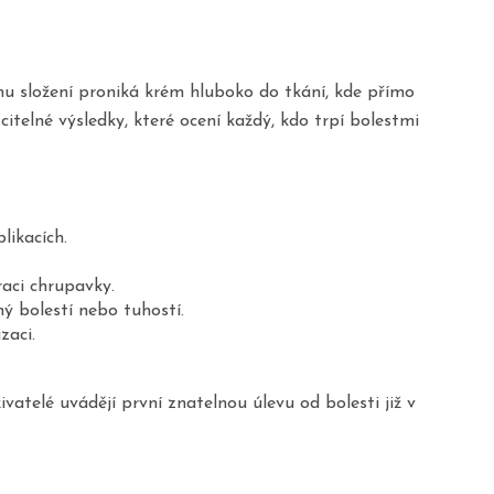
mu složení proniká krém hluboko do tkání, kde přímo
 citelné výsledky, které ocení každý, kdo trpí bolestmi
likacích.
aci chrupavky.
 bolestí nebo tuhostí.
zaci.
vatelé uvádějí první znatelnou úlevu od bolesti již v