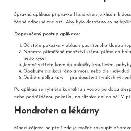
Správná aplikace přípravku Hondroten je klíčem k dosa
žádné odborné znalosti. Aby bylo dosaženo co nejlepšíh
Doporučený postup aplikace:
Očistěte pokožku v oblasti postiženého kloubu te
Naneste přiměřené množství krému přímo na bolavé 
nebo kyčel.
Jemně vetřete krém do pokožky krouživými pohyby, 
Opakujte aplikaci ráno a večer, nebo dle individuá
Dodržte délku kúry — pro dosažení trvalých výsled
Po aplikaci se vyhněte kontaktu s vodou po dobu alesp
nebo podrážděnou pokožku, na sliznice ani do očí. V p
Hondroten a lékárny
Mnozí zájemci se ptají, zda je možné zakoupit příprave