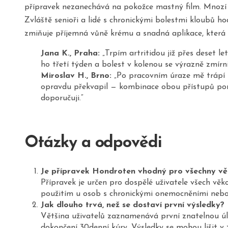
přípravek nezanechává na pokožce mastný film. Mnozí oc
Zvláště senioři a lidé s chronickými bolestmi kloubů
zmiňuje příjemná vůně krému a snadná aplikace, která 
Jana K., Praha:
„Trpím artritidou již přes deset l
ho třetí týden a bolest v kolenou se výrazně zmírni
Miroslav H., Brno:
„Po pracovním úraze mě trápí r
opravdu překvapil — kombinace obou přístupů pomo
doporučuji.“
Otázky a odpovědi
Je přípravek Hondroten vhodný pro všechny vě
Přípravek je určen pro dospělé uživatele všech věk
použitím u osob s chronickými onemocněními nebo 
Jak dlouho trvá, než se dostaví první výsledky?
Většina uživatelů zaznamenává první znatelnou úle
dokončení 30denní kúry. Výsledky se mohou lišit v z