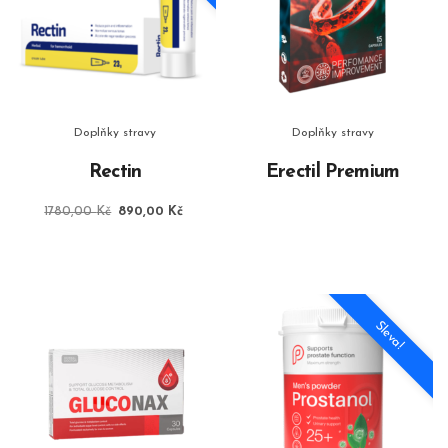
Doplňky stravy
Doplňky stravy
Rectin
Erectil Premium
Původní
Aktuální
1780,00
Kč
890,00
Kč
cena
cena
byla:
je:
1780,00 Kč.
890,00 Kč.
Sleva!