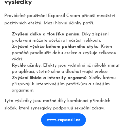
výsledky
Pravidelné používání Expansil Cream přináší množství
pozitivních efektů. Mezi hlavní účinky patří:
Zvýšení délky a tloušťky penisu
: Díky zlepšení
prokrvení můžete očekávat nárůst velikosti.
Zvýšení výdrže během pohlavního styku
: Krém
pomáhá prodloužit dobu erekce a zvyšuje celkovou
výdrž.
Rychlé účinky
: Efekty jsou viditelné již několik minut
po aplikaci, včetně silné a dlouhotrvající erekce.
Zvýšení libida a intenzity orgasmů
: Složky krému
přispívají k intenzivnějším prožitkům a silnějším
orgasmům.
Tyto výsledky jsou možné díky kombinaci přírodních
složek, které synergicky podporují sexuální zdraví.
www.expansil.cz