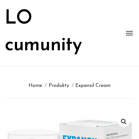
Skip
to
LO
content
cumunity
Home
Produkty
Expansil Cream