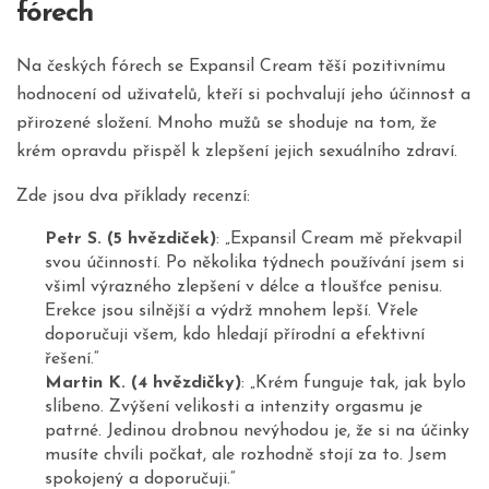
fórech
Na českých fórech se Expansil Cream těší pozitivnímu
hodnocení od uživatelů, kteří si pochvalují jeho účinnost a
přirozené složení. Mnoho mužů se shoduje na tom, že
krém opravdu přispěl k zlepšení jejich sexuálního zdraví.
Zde jsou dva příklady recenzí:
Petr S. (5 hvězdiček)
: „Expansil Cream mě překvapil
svou účinností. Po několika týdnech používání jsem si
všiml výrazného zlepšení v délce a tloušťce penisu.
Erekce jsou silnější a výdrž mnohem lepší. Vřele
doporučuji všem, kdo hledají přírodní a efektivní
řešení.“
Martin K. (4 hvězdičky)
: „Krém funguje tak, jak bylo
slíbeno. Zvýšení velikosti a intenzity orgasmu je
patrné. Jedinou drobnou nevýhodou je, že si na účinky
musíte chvíli počkat, ale rozhodně stojí za to. Jsem
spokojený a doporučuji.“