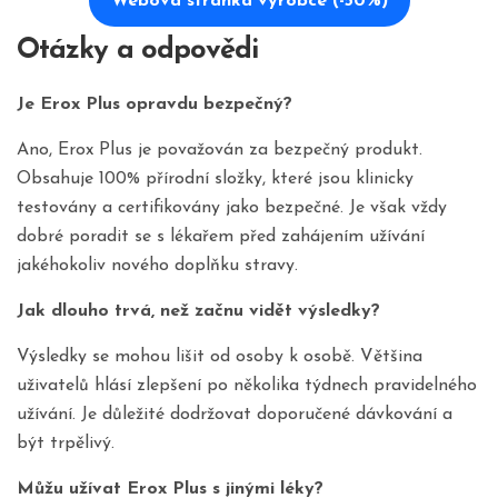
Webová stránka výrobce (-50%)
Otázky a odpovědi
Je Erox Plus opravdu bezpečný?
Ano, Erox Plus je považován za bezpečný produkt.
Obsahuje 100% přírodní složky, které jsou klinicky
testovány a certifikovány jako bezpečné. Je však vždy
dobré poradit se s lékařem před zahájením užívání
jakéhokoliv nového doplňku stravy.
Jak dlouho trvá, než začnu vidět výsledky?
Výsledky se mohou lišit od osoby k osobě. Většina
uživatelů hlásí zlepšení po několika týdnech pravidelného
užívání. Je důležité dodržovat doporučené dávkování a
být trpělivý.
Můžu užívat Erox Plus s jinými léky?