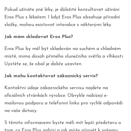
Pokud užíváte jiné léky, je důležité konzultovat užívání
Erox Plus s lékařem. I když Erox Plus obsahuje přírodní
složky, mohou existovat interakce s některými léky.
Jak mám skladovat Erox Plus?
Erox Plus by měl být skladován na suchém a chladném
místě, mimo dosah přímého slunečního světla a vlhkosti.
Ujistěte se, že obal je dobře uzavřen.
Jak mohu kontaktovat zákaznický servis?
Kontaktní údaje zákaznického servisu najdete na
oficiálních stránkách výrobce. Obvykle nabízejí e-
mailovou podporu a telefonní linku pro rychlé odpovědi
na vaše dotazy.
S těmito informacemi byste měli mít lepší představu o
tom, co Erox Plus nabízí a jak může přispět k vašemu