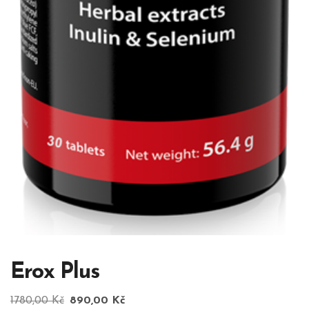
Erox Plus
Původní
Aktuální
1780,00
Kč
890,00
Kč