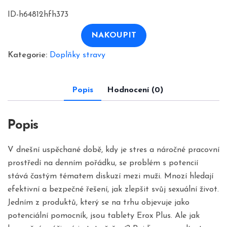
cena
cena
ID-h64812hfh373
byla:
je:
1780,00 Kč.
890,00 Kč.
NAKOUPIT
Kategorie:
Doplňky stravy
Popis
Hodnocení (0)
Popis
V dnešní uspěchané době, kdy je stres a náročné pracovní
prostředí na denním pořádku, se problém s potencií
stává častým tématem diskuzí mezi muži. Mnozí hledají
efektivní a bezpečné řešení, jak zlepšit svůj sexuální život.
Jedním z produktů, který se na trhu objevuje jako
potenciální pomocník, jsou tablety Erox Plus. Ale jak