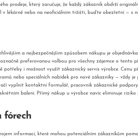
ého prodeje, který zaručuje, že každý zákazník obdrží originá
 v lékárně nebo na neoficiálním tržišti, buďte obezřetní — s 
ehlivějším a nejbezpečnějším způsobem nákupu je objednávka 
ednoznačně preferovanou volbou pro všechny zájemce o tento př
adě potřeby i možnost využít zákaznický servis výrobce. Cenu
gramů nebo speciálních nabídek pro nové zákazníky — vždy je
ačí vyplnit kontaktní formulář, pracovník zákaznické podpor
rétním balení. Přímý nákup u výrobce navíc eliminuje riziko
h fórech
zdrojem informací, které mohou potenciálním zákazníkům pomoc