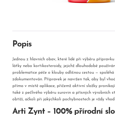
Popis
Jednou z hlavních obav, které lidé při výběru přípravk
látky nebo kortikosteroidy, jejichž dlouhodobé používán
problematice péče o klouby odlišnou cestou — spoléhá na
zdokumentován. Přípravek je navržen tak, aby byl vhodn
přímo v místě aplikace, přičemž aktivní složky pronikaj
také z pečlivého výběru surovin a přísných výrobních s
obtíží, ačkoli při jakýchkoli pochybnostech je vždy vho
Arti Zynt – 100% přírodní sl