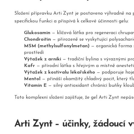
Složení přípravku Arti Zynt je postaveno výhradně na p
specifickou funkci a přispívá k celkové účinnosti gelu:
Glukosamin
— klíčová látka pro regeneraci chrup
Chondroitin
— přirozeně se vyskytující polysachar
MSM (methylsulfonylmetan)
— organická forma s
prostředí
Výtažek z arniki
— tradiční bylina s výraznými pro
Kafr
— přírodní látka s hřejivým a místně anestet
Výtažek z kostivalu lékařského
— podporuje hojen
Mentol
— přináší okamžitý chladivý pocit, který t
Vitamín E
— silný antioxidant chránící buňky klou
Toto komplexní složení zajišťuje, že gel Arti Zynt nep
Arti Zynt – účinky, žádoucí 