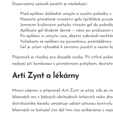
Doporučený způsob použití je následující:
Před aplikací důkladně umyjte a osušte pokožku v ob
Naneste přiměřené množství gelu (přibližně prouž
Jemnými kruhovými pohyby vtírejte gel do pokožky
Aplikujte gel dvakrát denně — ráno po probuzení a
Po aplikaci si umyjte ruce, abyste zabránili nech
Vyhýbejte se aplikaci na poraněnou, podrážděnou
Gel je určen výhradně k zevnímu použití a nesmí b
Přípravek je vhodný pro dospělé osoby. Při citlivé poko
nejlepší při kombinaci s přiměřeným pohybem, dostate
Arti Zynt a lékárny
Mnozí zájemci o přípravek Arti Zynt se ptají, zda jej m
lékárnách ani v běžných obchodních řetězcích nebo drog
distribučního kanálu umožňuje udržet přísnou kontrolu 
lékárnách se bohužel čím dál tím více setkáváme s nep