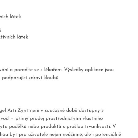
ních látek
á
tivních látek
vání a poraďte se s lékařem. Výsledky aplikace jsou
podporující zdraví kloubů.
e gel Arti Zynt není v současné době dostupný v
důvod — přímý prodej prostřednictvím vlastního
kytu padělků nebo produktů s prošlou trvanlivostí. V
u být pro uživatele nejen neúčinné, ale i potenciálně