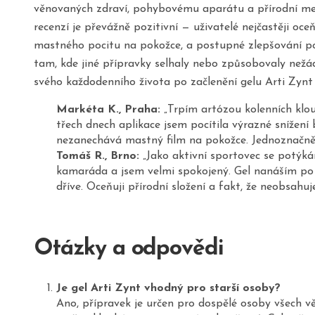
věnovaných zdraví, pohybovému aparátu a přírodní medi
recenzí je převážně pozitivní — uživatelé nejčastěji oce
mastného pocitu na pokožce, a postupné zlepšování poh
tam, kde jiné přípravky selhaly nebo způsobovaly nežádo
svého každodenního života po začlenění gelu Arti Zyn
Markéta K., Praha:
„Trpím artózou kolenních klou
třech dnech aplikace jsem pocítila výrazné snížení
nezanechává mastný film na pokožce. Jednoznačně
Tomáš R., Brno:
„Jako aktivní sportovec se potýká
kamaráda a jsem velmi spokojený. Gel nanáším po 
dříve. Oceňuji přírodní složení a fakt, že neobsahuj
Otázky a odpovědi
Je gel Arti Zynt vhodný pro starší osoby?
Ano, přípravek je určen pro dospělé osoby všech věk