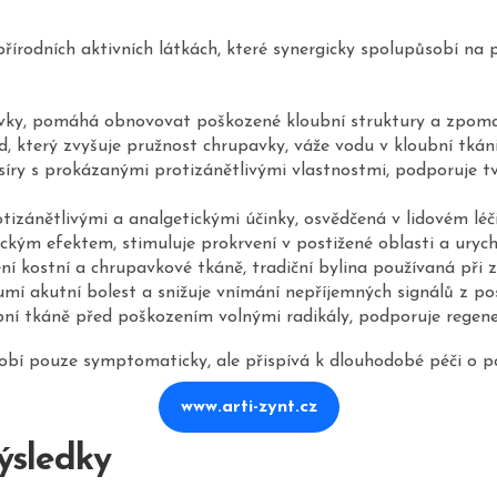
řírodních aktivních látkách, které synergicky spolupůsobí na 
avky, pomáhá obnovovat poškozené kloubní struktury a zpomal
id, který zvyšuje pružnost chrupavky, váže vodu v kloubní tk
íry s prokázanými protizánětlivými vlastnostmi, podporuje tvo
tizánětlivými a analgetickými účinky, osvědčená v lidovém léči
ickým efektem, stimuluje prokrvení v postižené oblasti a uryc
í kostní a chrupavkové tkáně, tradiční bylina používaná při
lumí akutní bolest a snižuje vnímání nepříjemných signálů z p
bní tkáně před poškozením volnými radikály, podporuje regene
ůsobí pouze symptomaticky, ale přispívá k dlouhodobé péči o p
www.arti-zynt.cz
výsledky