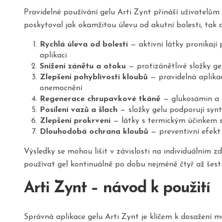
Pravidelné používání gelu Arti Zynt přináší uživatelům 
poskytoval jak okamžitou úlevu od akutní bolesti, tak 
Rychlá úleva od bolesti
— aktivní látky pronikají 
aplikaci
Snížení zánětu a otoku
— protizánětlivé složky ge
Zlepšení pohyblivosti kloubů
— pravidelná aplikac
onemocnění
Regenerace chrupavkové tkáně
— glukosamin a c
Posílení vazů a šlach
— složky gelu podporují synt
Zlepšení prokrvení
— látky s termickým účinkem sti
Dlouhodobá ochrana kloubů
— preventivní efekt 
Výsledky se mohou lišit v závislosti na individuálním z
používat gel kontinuálně po dobu nejméně čtyř až šest
Arti Zynt – návod k použití
Správná aplikace gelu Arti Zynt je klíčem k dosažení 