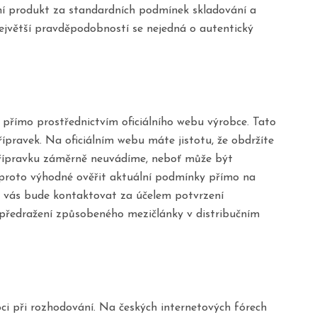
lní produkt za standardních podmínek skladování a
největší pravděpodobností se nejedná o autentický
přímo prostřednictvím oficiálního webu výrobce. Tato
ípravek. Na oficiálním webu máte jistotu, že obdržíte
 přípravku záměrně neuvádíme, neboť může být
 proto výhodné ověřit aktuální podmínky přímo na
y vás bude kontaktovat za účelem potvrzení
 předražení způsobeného mezičlánky v distribučním
i při rozhodování. Na českých internetových fórech