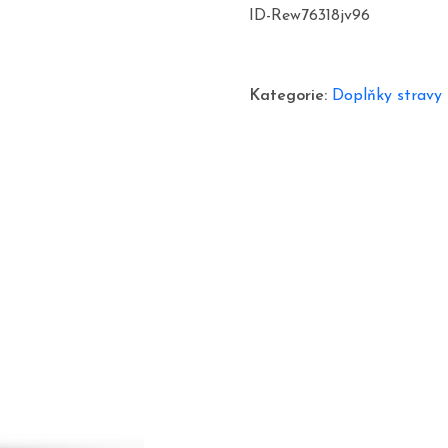
cena
cen
ID-Rew76318jv96
byla:
je:
1780,00 Kč.
690
Kategorie:
Doplňky stravy