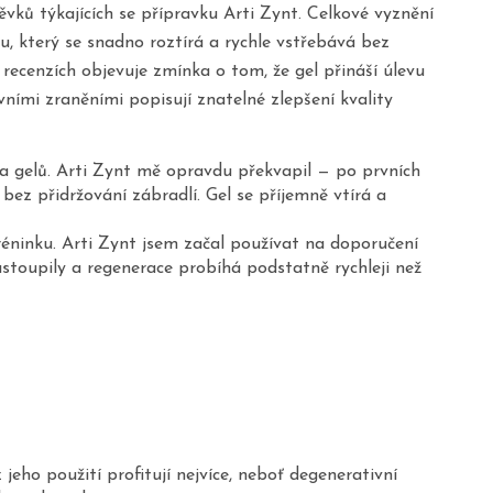
ků týkajících se přípravku Arti Zynt. Celkové vyznění
lu, který se snadno roztírá a rychle vstřebává bez
ecenzích objevuje zmínka o tom, že gel přináší úlevu
vními zraněními popisují znatelné zlepšení kvality
 a gelů. Arti Zynt mě opravdu překvapil — po prvních
bez přidržování zábradlí. Gel se příjemně vtírá a
éninku. Arti Zynt jsem začal používat na doporučení
toupily a regenerace probíhá podstatně rychleji než
jeho použití profitují nejvíce, neboť degenerativní