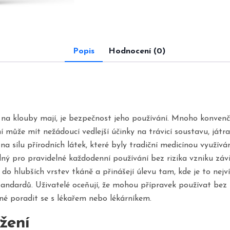
Popis
Hodnocení (0)
u na klouby mají, je bezpečnost jeho používání. Mnoho konvenč
í může mít nežádoucí vedlejší účinky na trávicí soustavu, játr
 sílu přírodních látek, které byly tradiční medicínou využívány
ý pro pravidelné každodenní používání bez rizika vzniku závis
í do hlubších vrstev tkáně a přinášejí úlevu tam, kde je to ne
tandardů. Uživatelé oceňují, že mohou přípravek používat bez 
dné poradit se s lékařem nebo lékárníkem.
ožení