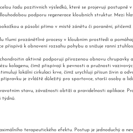
celou řadu pozitivních výsledků, které se projevují postupně v
dlouhodobou podporu regenerace kloubních struktur. Mezi hlav
pokožkou a působí přímo v místě zánětu či poranění, přičemž p
lu tlumí prozánětlivé procesy v kloubním prostředí a pomáhaj
e přispívá k obnovení rozsahu pohybu a snižuje ranní ztuhlost
hondroitin aktivně podporují přirozenou obnovu chrupavky a z
ézu kolagenu, čímž přispívají k pevnosti a pružnosti vazivovýc
mulují lokální cirkulaci krve, čímž urychlují přísun živin a od
přípravku je zvláště důležitý pro sportovce, starší osoby a l
dravotním stavu, závažnosti obtíží a pravidelnosti aplikace. 
i týdnů.
maximálního terapeutického efektu. Postup je jednoduchý a nev