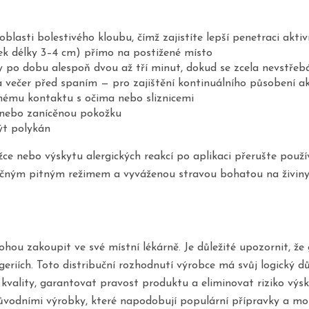
lasti bolestivého kloubu, čímž zajistíte lepší penetraci aktiv
ek délky 3–4 cm) přímo na postižené místo
 po dobu alespoň dvou až tří minut, dokud se zcela nevstřeb
 večer před spaním — pro zajištění kontinuálního působení ak
těnému kontaktu s očima nebo sliznicemi
 nebo zanícěnou pokožku
ýt polykán
žce nebo výskytu alergických reakcí po aplikaci přerušte použí
čným pitným režimem a vyváženou stravou bohatou na živiny 
ohou zakoupit ve své místní lékárně. Je důležité upozornit, ž
eriích. Toto distribuční rozhodnutí výrobce má svůj logický 
kvality, garantovat pravost produktu a eliminovat riziko výs
ůvodními výrobky, které napodobují populární přípravky a moho