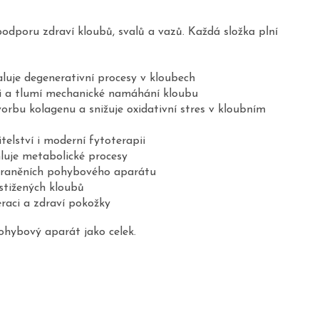
podporu zdraví kloubů, svalů a vazů. Každá složka plní
uje degenerativní procesy v kloubech
áni a tlumí mechanické namáhání kloubu
rbu kolagenu a snižuje oxidativní stres v kloubním
telství i moderní fytoterapii
hluje metabolické procesy
 zraněních pohybového aparátu
ostižených kloubů
raci a zdraví pokožky
ohybový aparát jako celek.