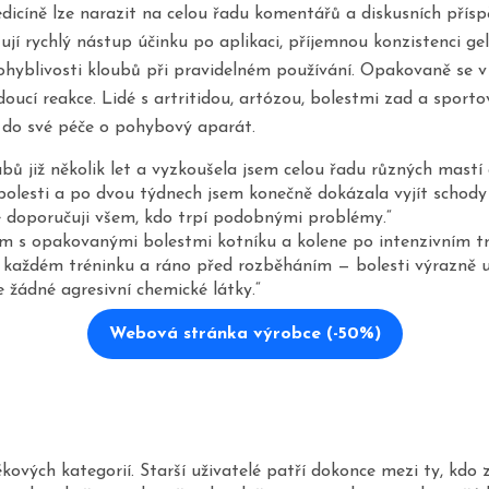
cíně lze narazit na celou řadu komentářů a diskusních příspěv
ňují rychlý nástup účinku po aplikaci, příjemnou konzistenci ge
yblivosti kloubů při pravidelném používání. Opakovaně se v r
ucí reakce. Lidé s artritidou, artózou, bolestmi zad a sporto
t do své péče o pohybový aparát.
bů již několik let a vyzkoušela jsem celou řadu různých mastí
 bolesti a po dvou týdnech jsem konečně dokázala vyjít schody 
 doporučuji všem, kdo trpí podobnými problémy.“
m s opakovanými bolestmi kotníku a kolene po intenzivním tr
každém tréninku a ráno před rozběháním — bolesti výrazně us
e žádné agresivní chemické látky.“
Webová stránka výrobce (-50%)
ových kategorií. Starší uživatelé patří dokonce mezi ty, kdo z 