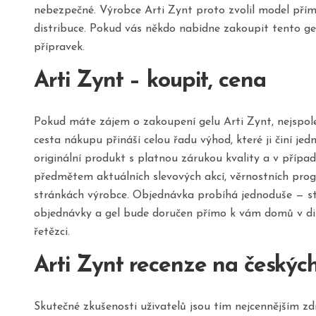
nebezpečné. Výrobce Arti Zynt proto zvolil model přím
distribuce. Pokud vás někdo nabídne zakoupit tento gel
přípravek.
Arti Zynt – koupit, cena
Pokud máte zájem o zakoupení gelu Arti Zynt, nejspol
cesta nákupu přináší celou řadu výhod, které ji činí j
originální produkt s platnou zárukou kvality a v příp
předmětem aktuálních slevových akcí, věrnostních pro
stránkách výrobce. Objednávka probíhá jednoduše — st
objednávky a gel bude doručen přímo k vám domů v disk
řetězci.
Arti Zynt recenze na českýc
Skutečné zkušenosti uživatelů jsou tím nejcennějším 