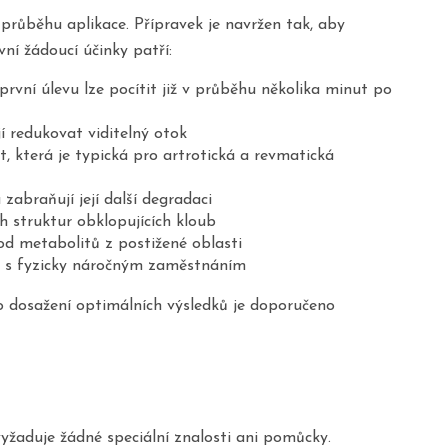
 průběhu aplikace. Přípravek je navržen tak, aby
ní žádoucí účinky patří:
rvní úlevu lze pocítit již v průběhu několika minut po
í redukovat viditelný otok
, která je typická pro artrotická a revmatická
abraňují její další degradaci
h struktur obklopujících kloub
vod metabolitů z postižené oblasti
idi s fyzicky náročným zaměstnáním
Pro dosažení optimálních výsledků je doporučeno
yžaduje žádné speciální znalosti ani pomůcky.