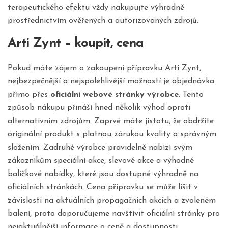
terapeutického efektu vždy nakupujte výhradně
prostřednictvím ověřených a autorizovaných zdrojů.
Arti Zynt – koupit, cena
Pokud máte zájem o zakoupení přípravku Arti Zynt,
nejbezpečnější a nejspolehlivější možností je objednávka
přímo přes
oficiální webové stránky výrobce
. Tento
způsob nákupu přináší hned několik výhod oproti
alternativním zdrojům. Zaprvé máte jistotu, že obdržíte
originální produkt s platnou zárukou kvality a správným
složením. Zadruhé výrobce pravidelně nabízí svým
zákazníkům speciální akce, slevové akce a výhodné
balíčkové nabídky, které jsou dostupné výhradně na
oficiálních stránkách. Cena přípravku se může lišit v
závislosti na aktuálních propagačních akcích a zvoleném
balení, proto doporučujeme navštívit oficiální stránky pro
nejaktuálnější informace o ceně a dostupnosti.