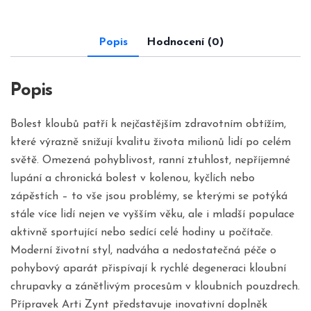
Popis
Hodnocení (0)
Popis
Bolest kloubů patří k nejčastějším zdravotním obtížím,
které výrazně snižují kvalitu života milionů lidí po celém
světě. Omezená pohyblivost, ranní ztuhlost, nepříjemné
lupání a chronická bolest v kolenou, kyčlích nebo
zápěstích – to vše jsou problémy, se kterými se potýká
stále více lidí nejen ve vyšším věku, ale i mladší populace
aktivně sportující nebo sedící celé hodiny u počítače.
Moderní životní styl, nadváha a nedostatečná péče o
pohybový aparát přispívají k rychlé degeneraci kloubní
chrupavky a zánětlivým procesům v kloubních pouzdrech.
Přípravek Arti Zynt představuje inovativní doplněk