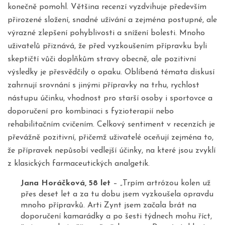
konečně pomohl. Většina recenzí vyzdvihuje především
přirozené složení, snadné užívání a zejména postupné, ale
výrazné zlepšení pohyblivosti a snížení bolesti. Mnoho
uživatelů přiznává, že před vyzkoušením přípravku byli
skeptičtí vůči doplňkům stravy obecně, ale pozitivní
výsledky je přesvědčily o opaku. Oblíbená témata diskusí
zahrnují srovnání s jinými přípravky na trhu, rychlost
nástupu účinku, vhodnost pro starší osoby i sportovce a
doporučení pro kombinaci s fyzioterapií nebo
rehabilitačním cvičením. Celkový sentiment v recenzích je
převážně pozitivní, přičemž uživatelé oceňují zejména to,
že přípravek nepůsobí vedlejší účinky, na které jsou zvyklí
z klasických farmaceutických analgetik.
Jana Horáčková, 58 let
– „Trpím artrózou kolen už
přes deset let a za tu dobu jsem vyzkoušela opravdu
mnoho přípravků. Arti Zynt jsem začala brát na
doporučení kamarádky a po šesti týdnech mohu říct,