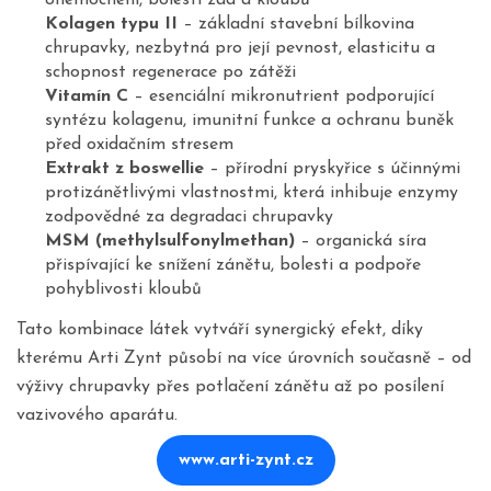
onemocnění, bolestí zad a kloubů
Kolagen typu II
– základní stavební bílkovina
chrupavky, nezbytná pro její pevnost, elasticitu a
schopnost regenerace po zátěži
Vitamín C
– esenciální mikronutrient podporující
syntézu kolagenu, imunitní funkce a ochranu buněk
před oxidačním stresem
Extrakt z boswellie
– přírodní pryskyřice s účinnými
protizánětlivými vlastnostmi, která inhibuje enzymy
zodpovědné za degradaci chrupavky
MSM (methylsulfonylmethan)
– organická síra
přispívající ke snížení zánětu, bolesti a podpoře
pohyblivosti kloubů
Tato kombinace látek vytváří synergický efekt, díky
kterému Arti Zynt působí na více úrovních současně – od
výživy chrupavky přes potlačení zánětu až po posílení
vazivového aparátu.
www.arti-zynt.cz