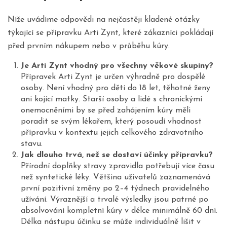
Níže uvádíme odpovědi na nejčastěji kladené otázky
týkající se přípravku Arti Zynt, které zákazníci pokládají
před prvním nákupem nebo v průběhu kúry.
Je Arti Zynt vhodný pro všechny věkové skupiny?
Přípravek Arti Zynt je určen výhradně pro dospělé
osoby. Není vhodný pro děti do 18 let, těhotné ženy
ani kojící matky. Starší osoby a lidé s chronickými
onemocněními by se před zahájením kúry měli
poradit se svým lékařem, který posoudí vhodnost
přípravku v kontextu jejich celkového zdravotního
stavu.
Jak dlouho trvá, než se dostaví účinky přípravku?
Přírodní doplňky stravy zpravidla potřebují více času
než syntetické léky. Většina uživatelů zaznamenává
první pozitivní změny po 2–4 týdnech pravidelného
užívání. Výraznější a trvalé výsledky jsou patrné po
absolvování kompletní kúry v délce minimálně 60 dní.
Délka nástupu účinku se může individuálně lišit v