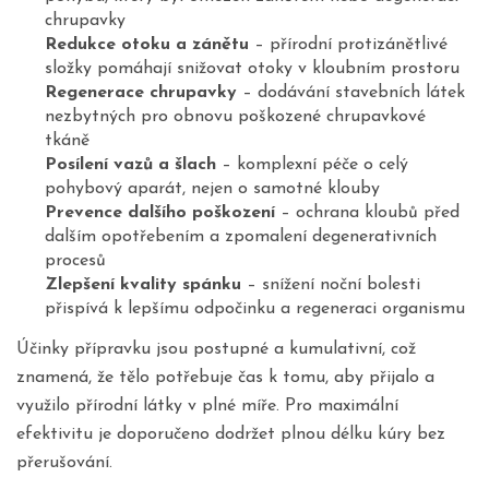
chrupavky
Redukce otoku a zánětu
– přírodní protizánětlivé
složky pomáhají snižovat otoky v kloubním prostoru
Regenerace chrupavky
– dodávání stavebních látek
nezbytných pro obnovu poškozené chrupavkové
tkáně
Posílení vazů a šlach
– komplexní péče o celý
pohybový aparát, nejen o samotné klouby
Prevence dalšího poškození
– ochrana kloubů před
dalším opotřebením a zpomalení degenerativních
procesů
Zlepšení kvality spánku
– snížení noční bolesti
přispívá k lepšímu odpočinku a regeneraci organismu
Účinky přípravku jsou postupné a kumulativní, což
znamená, že tělo potřebuje čas k tomu, aby přijalo a
využilo přírodní látky v plné míře. Pro maximální
efektivitu je doporučeno dodržet plnou délku kúry bez
přerušování.