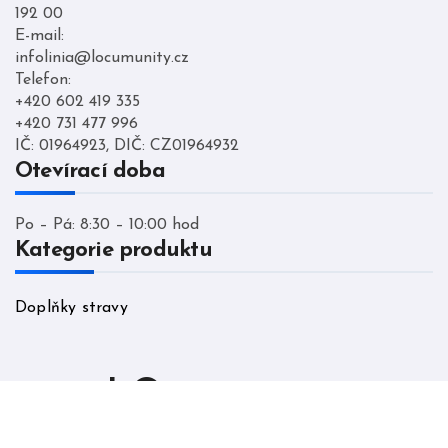
192 00
E-mail:
infolinia@locumunity.cz
Telefon:
+420 602 419 335
+420 731 477 996
IČ: 01964923, DIČ: CZ01964932
Otevírací doba
Po – Pá: 8:30 – 10:00 hod
Kategorie produktu
Doplňky stravy
LO cumunity