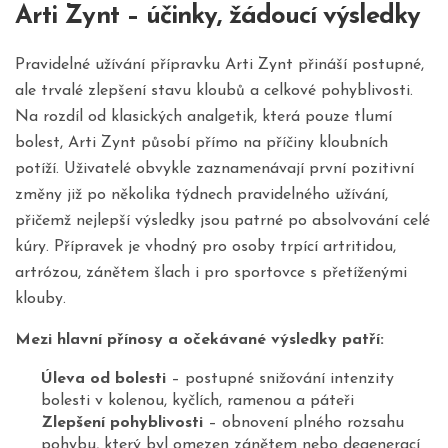
Arti Zynt – účinky, žádoucí výsledky
Pravidelné užívání přípravku Arti Zynt přináší postupné,
ale trvalé zlepšení stavu kloubů a celkové pohyblivosti.
Na rozdíl od klasických analgetik, která pouze tlumí
bolest, Arti Zynt působí přímo na příčiny kloubních
potíží. Uživatelé obvykle zaznamenávají první pozitivní
změny již po několika týdnech pravidelného užívání,
přičemž nejlepší výsledky jsou patrné po absolvování celé
kúry. Přípravek je vhodný pro osoby trpící artritidou,
artrózou, zánětem šlach i pro sportovce s přetíženými
klouby.
Mezi hlavní přínosy a očekávané výsledky patří:
Úleva od bolesti
– postupné snižování intenzity
bolesti v kolenou, kyčlích, ramenou a páteři
Zlepšení pohyblivosti
– obnovení plného rozsahu
pohybu, který byl omezen zánětem nebo degenerací