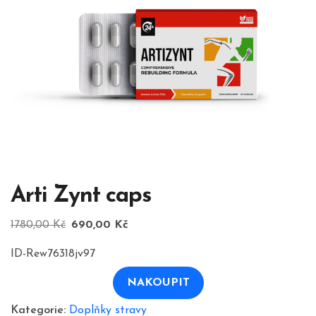
Arti Zynt caps
Původní
Aktuální
1780,00
Kč
690,00
Kč
cena
cena
ID-Rew76318jv97
byla:
je:
1780,00 Kč.
690,00 Kč.
NAKOUPIT
Kategorie:
Doplňky stravy