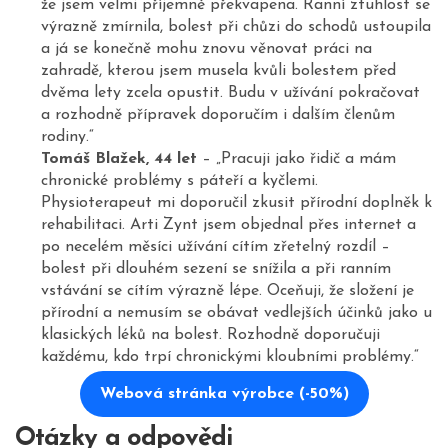
že jsem velmi příjemně překvapena. Ranní ztuhlost se
výrazně zmírnila, bolest při chůzi do schodů ustoupila
a já se konečně mohu znovu věnovat práci na
zahradě, kterou jsem musela kvůli bolestem před
dvěma lety zcela opustit. Budu v užívání pokračovat
a rozhodně přípravek doporučím i dalším členům
rodiny.“
Tomáš Blažek, 44 let
– „Pracuji jako řidič a mám
chronické problémy s páteří a kyčlemi.
Physioterapeut mi doporučil zkusit přírodní doplněk k
rehabilitaci. Arti Zynt jsem objednal přes internet a
po necelém měsíci užívání cítím zřetelný rozdíl –
bolest při dlouhém sezení se snížila a při ranním
vstávání se cítím výrazně lépe. Oceňuji, že složení je
přírodní a nemusím se obávat vedlejších účinků jako u
klasických léků na bolest. Rozhodně doporučuji
každému, kdo trpí chronickými kloubními problémy.“
Webová stránka výrobce (-50%)
Otázky a odpovědi