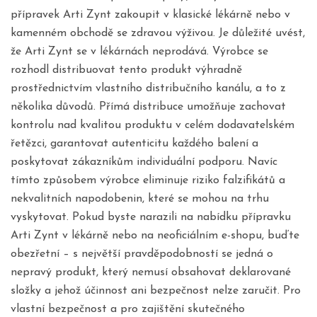
přípravek Arti Zynt zakoupit v klasické lékárně nebo v
kamenném obchodě se zdravou výživou. Je důležité uvést,
že Arti Zynt se v lékárnách neprodává. Výrobce se
rozhodl distribuovat tento produkt výhradně
prostřednictvím vlastního distribučního kanálu, a to z
několika důvodů. Přímá distribuce umožňuje zachovat
kontrolu nad kvalitou produktu v celém dodavatelském
řetězci, garantovat autenticitu každého balení a
poskytovat zákazníkům individuální podporu. Navíc
tímto způsobem výrobce eliminuje riziko falzifikátů a
nekvalitních napodobenin, které se mohou na trhu
vyskytovat. Pokud byste narazili na nabídku přípravku
Arti Zynt v lékárně nebo na neoficiálním e-shopu, buďte
obezřetní – s největší pravděpodobností se jedná o
nepravý produkt, který nemusí obsahovat deklarované
složky a jehož účinnost ani bezpečnost nelze zaručit. Pro
vlastní bezpečnost a pro zajištění skutečného