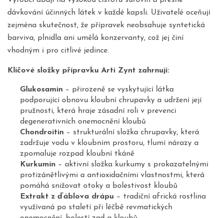
Výrobci dbají na vysokou čistotu surovin a přesné
dávkování účinných látek v každé kapsli. Uživatelé oceňují
zejména skutečnost, že přípravek neobsahuje syntetická
barviva, plnidla ani umělá konzervanty, což jej činí
vhodným i pro citlivé jedince.
Klíčové složky přípravku Arti Zynt zahrnují:
Glukosamin
– přirozeně se vyskytující látka
podporující obnovu kloubní chrupavky a udržení její
pružnosti, která hraje zásadní roli v prevenci
degenerativních onemocnění kloubů
Chondroitin
– strukturální složka chrupavky, která
zadržuje vodu v kloubním prostoru, tlumí nárazy a
zpomaluje rozpad kloubní tkáně
Kurkumin
– aktivní složka kurkumy s prokazatelnými
protizánětlivými a antioxidačními vlastnostmi, která
pomáhá snižovat otoky a bolestivost kloubů
Extrakt z ďáblova drápu
– tradiční africká rostlina
využívaná po staletí při léčbě revmatických