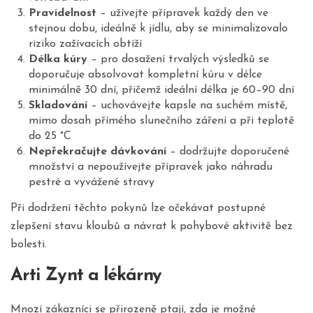
Pravidelnost
– užívejte přípravek každý den ve
stejnou dobu, ideálně k jídlu, aby se minimalizovalo
riziko zažívacích obtíží
Délka kúry
– pro dosažení trvalých výsledků se
doporučuje absolvovat kompletní kúru v délce
minimálně 30 dní, přičemž ideální délka je 60–90 dní
Skladování
– uchovávejte kapsle na suchém místě,
mimo dosah přímého slunečního záření a při teplotě
do 25 °C
Nepřekračujte dávkování
– dodržujte doporučené
množství a nepoužívejte přípravek jako náhradu
pestré a vyvážené stravy
Při dodržení těchto pokynů lze očekávat postupné
zlepšení stavu kloubů a návrat k pohybové aktivitě bez
bolesti.
Arti Zynt a lékárny
Mnozí zákazníci se přirozeně ptají, zda je možné