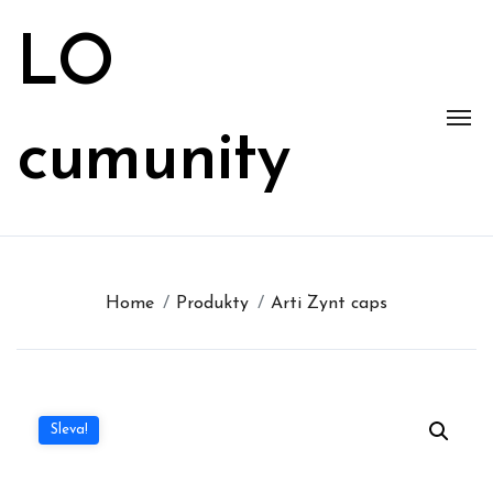
Skip
to
LO
content
cumunity
Home
Produkty
Arti Zynt caps
Sleva!