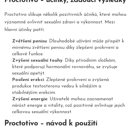
Proctotivo – účinky, žádoucí výsledky
Proctotivo slibuje několik pozitivních účinků, které mohou
významně ovlivnit sexuální zdraví a výkonnost. Mezi
hlavní účinky patří:
Zvětšení penisu
: Dlouhodobé užívání může přispět k
mírnému zvětšení penisu díky zlepšení prokrvení a
celkové funkce.
Zvýšení sexuální touhy
: Díky přírodním složkám,
které podporují hormonální rovnováhu, se zvyšuje
sexuální apetýt.
Posílení erekcí
: Zlepšené prokrvení a zvýšená
produkce testosteronu vedou k silnějším a
stabilnějším erekcím.
Zvýšení energie
: Uživatelé mohou zaznamenat
nárůst energie a vitality, což pozitivně ovlivňuje jejich
celkovou sexuální výkonnost.
Proctotivo – návod k použití