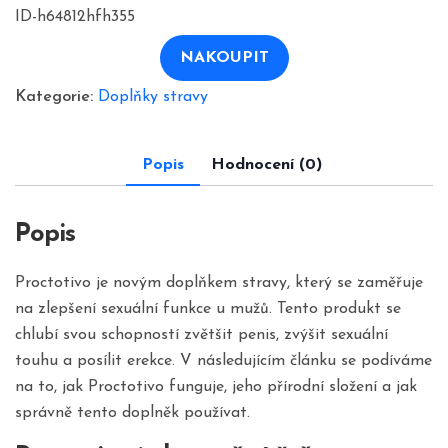
cena
cena
ID-h64812hfh355
byla:
je:
1780,00 Kč.
890,00 Kč.
NAKOUPIT
Kategorie:
Doplňky stravy
Popis
Hodnocení (0)
Popis
Proctotivo je novým doplňkem stravy, který se zaměřuje
na zlepšení sexuální funkce u mužů. Tento produkt se
chlubí svou schopností zvětšit penis, zvýšit sexuální
touhu a posílit erekce. V následujícím článku se podíváme
na to, jak Proctotivo funguje, jeho přírodní složení a jak
správně tento doplněk používat.