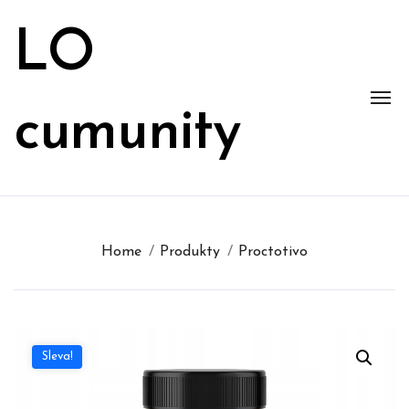
Skip
to
LO
content
cumunity
Home
Produkty
Proctotivo
Sleva!