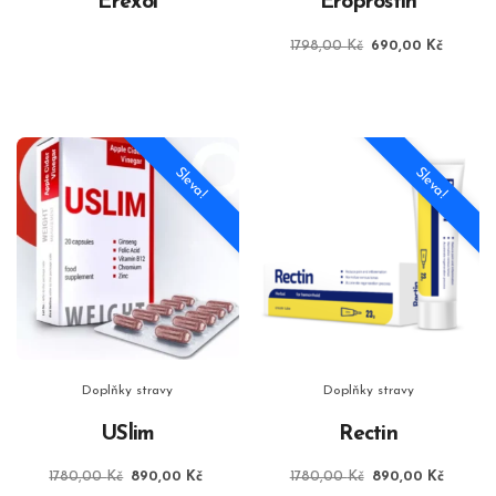
Erexol
Eroprostin
Původní
Aktuáln
1798,00
Kč
690,00
Kč
cena
cena
byla:
je:
1798,00 Kč.
690,00
Sleva!
Sleva!
Doplňky stravy
Doplňky stravy
USlim
Rectin
Původní
Aktuální
Původní
Aktuáln
1780,00
Kč
890,00
Kč
1780,00
Kč
890,00
Kč
cena
cena
cena
cena