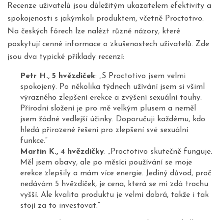
Recenze uživatelů jsou důležitým ukazatelem efektivity a
spokojenosti s jakýmkoli produktem, včetně Proctotivo.
Na českých fórech lze nalézt různé názory, které
poskytují cenné informace o zkušenostech uživatelů. Zde
jsou dva typické příklady recenzí:
Petr H., 5 hvězdiček
: „S Proctotivo jsem velmi
spokojený. Po několika týdnech užívání jsem si všiml
výrazného zlepšení erekce a zvýšení sexuální touhy.
Přírodní složení je pro mě velkým plusem a neměl
jsem žádné vedlejší účinky. Doporučuji každému, kdo
hledá přirozené řešení pro zlepšení své sexuální
funkce.“
Martin K., 4 hvězdičky
: „Proctotivo skutečně funguje.
Měl jsem obavy, ale po měsíci používání se moje
erekce zlepšily a mám více energie. Jediný důvod, proč
nedávám 5 hvězdiček, je cena, která se mi zdá trochu
vyšší. Ale kvalita produktu je velmi dobrá, takže i tak
stojí za to investovat.“