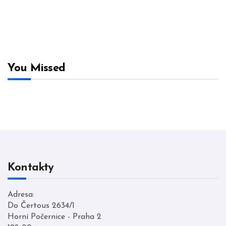
byla:
je:
byla:
je:
1780,00 Kč.
890,00 Kč.
1780,00 Kč.
890,00
You Missed
Kontakty
Adresa:
Do Čertous 2634/1
Horní Počernice - Praha 2