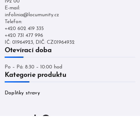
192 00
E-mail:
infolinia@locumunity.cz
Telefon:
+420 602 419 335
+420 731 477 996
IČ: 01964923, DIČ: CZ01964932
Otevírací doba
Po – Pá: 8:30 – 10:00 hod
Kategorie produktu
Doplňky stravy
LO cumunity