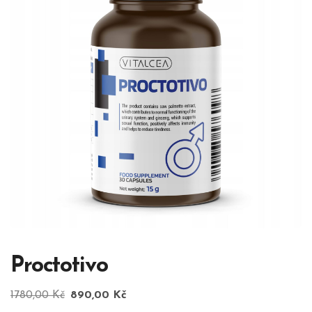
Proctotivo
Původní
Aktuální
1780,00
Kč
890,00
Kč