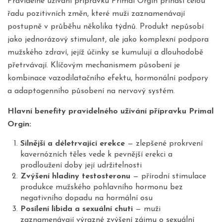
Pravidelné užívání přípravku Primal Orgin přináší celou
řadu pozitivních změn, které muži zaznamenávají
postupně v průběhu několika týdnů. Produkt nepůsobí
jako jednorázový stimulant, ale jako komplexní podpora
mužského zdraví, jejíž účinky se kumulují a dlouhodobě
přetrvávají. Klíčovým mechanismem působení je
kombinace vazodilatačního efektu, hormonální podpory
a adaptogenního působení na nervový systém.
Hlavní benefity pravidelného užívání přípravku Primal
Orgin:
Silnější a déletrvající erekce
— zlepšené prokrvení
kavernózních těles vede k pevnější erekci a
prodloužení doby její udržitelnosti
Zvýšení hladiny testosteronu
— přírodní stimulace
produkce mužského pohlavního hormonu bez
negativního dopadu na hormální osu
Posílení libida a sexuální chuti
— muži
zaznamenávají výrazné zvýšení zájmu o sexuální