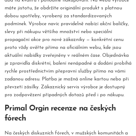
dbá na kvalitu i pohodlné nakupování. Na webu výrobce
máte jistotu, že obdržíte originální produkt s platnou
dobou spotřeby, vyrobený za standardizovaných
podmínek. Výrobce navíc pravidelně nabízí akční balíčky,
slevy při nákupu většího množství nebo speciální
propagační akce pro nové zákazníky — konkrétní cenu
proto vždy ověřte přímo na oficiálním webu, kde jsou
aktuální nabídky zveřejněny v reálném čase. Objednávka
je zpravidla diskrétní, balení nenápadné a dodání probíhá
rychle prostřednictvím přepravní služby přímo na vámi
zadanou adresu. Platba je možná online kartou nebo při
převzetí zásilky. Zákaznický servis výrobce je dostupný
pro zodpovězení případných dotazů před i po nákupu.
Primal Orgin recenze na českých
fórech
Na českých diskuzních fórech, v mužských komunitách a