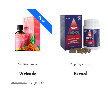
Sleva!
Doplňky stravy
Doplňky stravy
Weicode
Erexol
Původní
Aktuální
1780,00
Kč
890,00
Kč
cena
cena
byla:
je:
1780,00 Kč.
890,00 Kč.