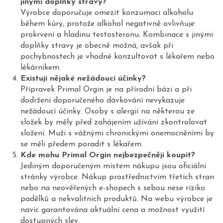
jinými doplňky stravy?
Výrobce doporučuje omezit konzumaci alkoholu
během kúry, protože alkohol negativně ovlivňuje
prokrvení a hladinu testosteronu. Kombinace s jinými
doplňky stravy je obecně možná, avšak při
pochybnostech je vhodné konzultovat s lékařem nebo
lékárníkem.
Existují nějaké nežádoucí účinky?
Přípravek Primal Orgin je na přírodní bázi a při
dodržení doporučeného dávkování nevykazuje
nežádoucí účinky. Osoby s alergií na některou ze
složek by měly před zahájením užívání zkontrolovat
složení. Muži s vážnými chronickými onemocněními by
se měli předem poradit s lékařem.
Kde mohu Primal Orgin nejbezpečněji koupit?
Jediným doporučeným místem nákupu jsou oficiální
stránky výrobce. Nákup prostřednictvím třetích stran
nebo na neověřených e-shopech s sebou nese riziko
padělků a nekvalitních produktů. Na webu výrobce je
navíc garantována aktuální cena a možnost využití
dostupných slev.