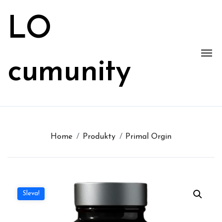
Skip
to
LO
content
cumunity
Home
Produkty
Primal Orgin
Sleva!