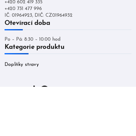
+420 602 419 335
+420 731 477 996
IČ: 01964923, DIČ: CZ01964932
Otevírací doba
Po – Pá: 8:30 – 10:00 hod
Kategorie produktu
Doplňky stravy
LO cumunity
Copyright © All rights reserved
|
Blogtag
by