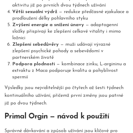
aktivitu již po prvních dvou týdnech užívání
Větší sexuální výdrž
— redukce předčasné ejakulace a
prodloužení délky pohlavního styku
Zvýšení energie a snížení únavy
— adaptogenní
složky přispívají ke zlepšení celkové vitality i mimo
ložnici
Zlepšení sebedůvěry
— muži udávají výrazné
zlepšení psychické pohody a sebevědomí v
partnerském životě
Podpora plodnosti
— kombinace zinku, L-argininu a
extraktu z Maca podporuje kvalitu a pohyblivost
spermií
Výsledky jsou nejviditelnější po čtyřech až šesti týdnech
kontinuálního užívání, přičemž první změny jsou patrné
již po dvou týdnech.
Primal Orgin — návod k použití
Správné dávkování a způsob užívání jsou klíčové pro