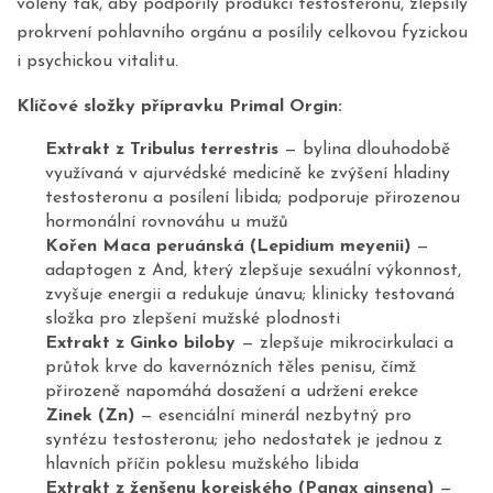
voleny tak, aby podpořily produkci testosteronu, zlepšily
prokrvení pohlavního orgánu a posílily celkovou fyzickou
i psychickou vitalitu.
Klíčové složky přípravku Primal Orgin:
Extrakt z Tribulus terrestris
— bylina dlouhodobě
využívaná v ajurvédské medicíně ke zvýšení hladiny
testosteronu a posílení libida; podporuje přirozenou
hormonální rovnováhu u mužů
Kořen Maca peruánská (Lepidium meyenii)
—
adaptogen z And, který zlepšuje sexuální výkonnost,
zvyšuje energii a redukuje únavu; klinicky testovaná
složka pro zlepšení mužské plodnosti
Extrakt z Ginko biloby
— zlepšuje mikrocirkulaci a
průtok krve do kavernózních těles penisu, čímž
přirozeně napomáhá dosažení a udržení erekce
Zinek (Zn)
— esenciální minerál nezbytný pro
syntézu testosteronu; jeho nedostatek je jednou z
hlavních příčin poklesu mužského libida
Extrakt z ženšenu korejského (Panax ginseng)
—