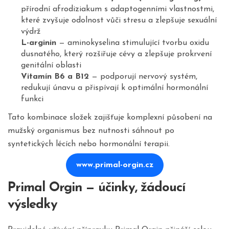
přírodní afrodiziakum s adaptogenními vlastnostmi,
které zvyšuje odolnost vůči stresu a zlepšuje sexuální
výdrž
L-arginin
— aminokyselina stimulující tvorbu oxidu
dusnatého, který rozšiřuje cévy a zlepšuje prokrvení
genitální oblasti
Vitamín B6 a B12
— podporují nervový systém,
redukují únavu a přispívají k optimální hormonální
funkci
Tato kombinace složek zajišťuje komplexní působení na
mužský organismus bez nutnosti sáhnout po
syntetických lécích nebo hormonální terapii.
www.primal-orgin.cz
Primal Orgin — účinky, žádoucí
výsledky