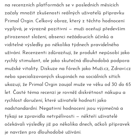
na recenzních platformách se v posledních měsících
začaly množit zkušenosti reálných uživatelů přípravku
Primal Orgin. Celkový obraz, který z těchto hodnocení
vyplývá, je výrazně pozitivní — muži oceňují především
přirozenost složení, absenci nežádoucích účinků a
viditelné výsledky po několika týdnech pravidelného
užívání. Recenzenti zdůrazňují, že produkt nepůsobí jako
rychlý stimulant, ale jako skutečná dlouhodobá podpora
mužské vitality. Diskuze na fórech jako Muži.cz, Zdraví.cz
nebo specializovaných skupinách na sociálních sítích
ukazují, že Primal Orgin zaujal muže ve věku od 30 do 65
let. Časté téma recenzí je rovněž diskrétnost nákupu a
rychlost doručení, které uživatelé hodnotí jako
nadstandardní. Negativní hodnocení jsou výjimečná a
týkají se zpravidla netrpělivosti — někteří uživatelé
očekávali výsledky již po několika dnech, ačkoli přípravek
je navržen pro dlouhodobé užívání.