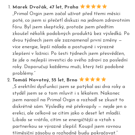
Marek Dvořák, 47 let, Praha
„Primal Orgin jsem začal užívat před třemi měsíci
poté, co jsem si přečetl diskuzi na jednom zdravotním
fóru. Byl jsem skeptický, protože jsem předtím
zkoušel několik podobných produktů bez výsledků. Po
dvou týdnech jsem ale zaznamenal první změny —
více energie, lepší nálada a postupně i výrazné
zlepšení v ložnici. Po šesti týdnech jsem přesvědčen,
že jde o nejlepší investici do svého zdraví za poslední
roky. Doporučuji každému muži, který řeší podobné
problémy.“
Tomáš Novotný, 55 let, Brno
„S erektilní dysfunkcí jsem se potýkal asi dva roky a
styděl jsem se o tom mluvit i s lékařem. Nakonec
jsem narazil na Primal Orgin a rozhodl se zkusit to
diskrétně sám. Výsledky mě překvapily — nejde jen o
erekci, ale celkově se cítím jako o deset let mladší.
Libido se vrátilo, cítím se energičtější a vztah s
partnerkou se výrazně zlepšil. Koupil jsem rovnou
tříměsíční zásobu a rozhodně budu pokračovat.“