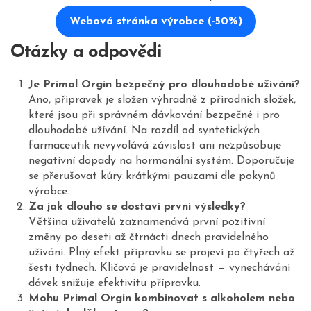
Webová stránka výrobce (-50%)
Otázky a odpovědi
Je Primal Orgin bezpečný pro dlouhodobé užívání?
Ano, přípravek je složen výhradně z přírodních složek,
které jsou při správném dávkování bezpečné i pro
dlouhodobé užívání. Na rozdíl od syntetických
farmaceutik nevyvolává závislost ani nezpůsobuje
negativní dopady na hormonální systém. Doporučuje
se přerušovat kúry krátkými pauzami dle pokynů
výrobce.
Za jak dlouho se dostaví první výsledky?
Většina uživatelů zaznamenává první pozitivní
změny po deseti až čtrnácti dnech pravidelného
užívání. Plný efekt přípravku se projeví po čtyřech až
šesti týdnech. Klíčová je pravidelnost — vynechávání
dávek snižuje efektivitu přípravku.
Mohu Primal Orgin kombinovat s alkoholem nebo