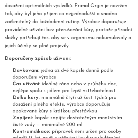
dosažení optimálních výsledků. Primal Orgin je navržen
tak, aby byl jeho příjem co nejjednodušší a snadno
začlenitelný do každodenní rutiny. Výrobce doporučuje
pravidelné užívání bez přerušování kúry, protože přírodní
složky potřebují čas, aby se v organismu nakumulovaly a
jejich účinky se plně projevily.
Doporučený způsob užívání:
Dávkování:
jedna až dvě kapsle denně podle
doporučení výrobce
Čas užívání:
ideálně ráno nebo v průběhu dne,
nejlépe spolu s jídlem pro lepší vstřebatelnost
Délka kúry:
minimálně čtyři až šest týdnů pro
dosažení plného efektu; výrobce doporučuje
opakované kúry s krátkou přestávkou
Zapíjení:
kapsle zapijte dostatečným množstvím
čisté vody — minimálně 200 ml
Kontraindikace:
přípravek není určen pro osoby