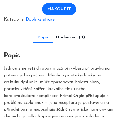
byla:
je:
1380,00 Kč.
690,00 Kč.
NAKOUPIT
Kategorie:
Doplňky stravy
Popis
Hodnocení (0)
Popis
Jednou z největších obav mužů při výběru přípravku na
potenci je bezpečnost. Mnoho syntetických léků na
erektilní dysfunkci může způsobovat bolesti hlavy,
poruchy vidění, snížení krevního tlaku nebo
kardiovaskulární komplikace. Primal Orgin přistupuje k
problému zcela jinak — jeho receptura je postavena na
přírodní bázi a neobsahuje žádné syntetické hormony ani
chemická plnidla. Kapsle jsou určeny pro každodenní