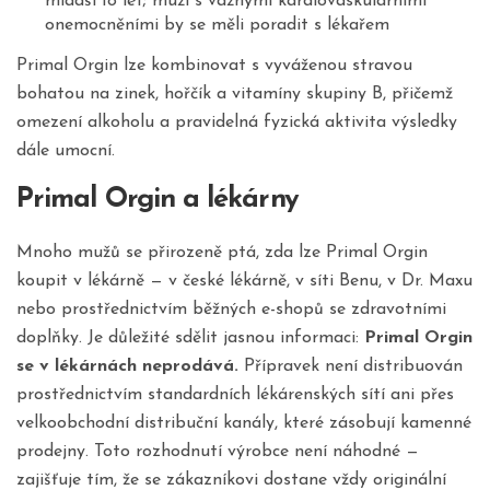
mladší 18 let; muži s vážnými kardiovaskulárními
onemocněními by se měli poradit s lékařem
Primal Orgin lze kombinovat s vyváženou stravou
bohatou na zinek, hořčík a vitamíny skupiny B, přičemž
omezení alkoholu a pravidelná fyzická aktivita výsledky
dále umocní.
Primal Orgin a lékárny
Mnoho mužů se přirozeně ptá, zda lze Primal Orgin
koupit v lékárně — v české lékárně, v síti Benu, v Dr. Maxu
nebo prostřednictvím běžných e-shopů se zdravotními
doplňky. Je důležité sdělit jasnou informaci:
Primal Orgin
se v lékárnách neprodává.
Přípravek není distribuován
prostřednictvím standardních lékárenských sítí ani přes
velkoobchodní distribuční kanály, které zásobují kamenné
prodejny. Toto rozhodnutí výrobce není náhodné —
zajišťuje tím, že se zákazníkovi dostane vždy originální