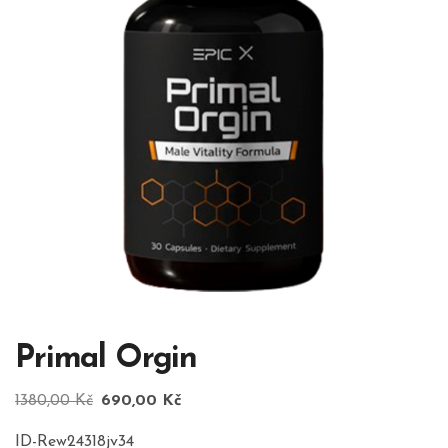
Primal Orgin
Původní
Aktuální
1380,00
Kč
690,00
Kč
cena
cena
ID-Rew24318jv34