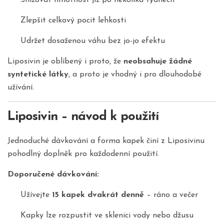
Snižovat hmotnost již po několika týdnech
Zlepšit celkový pocit lehkosti
Udržet dosaženou váhu bez jo-jo efektu
Liposivin je oblíbený i proto, že
neobsahuje žádné
syntetické látky
, a proto je vhodný i pro dlouhodobé
užívání.
Liposivin – návod k použití
Jednoduché dávkování a forma kapek činí z Liposivinu
pohodlný doplněk pro každodenní použití.
Doporučené dávkování:
Užívejte
15 kapek dvakrát denně
– ráno a večer
Kapky lze rozpustit ve sklenici vody nebo džusu