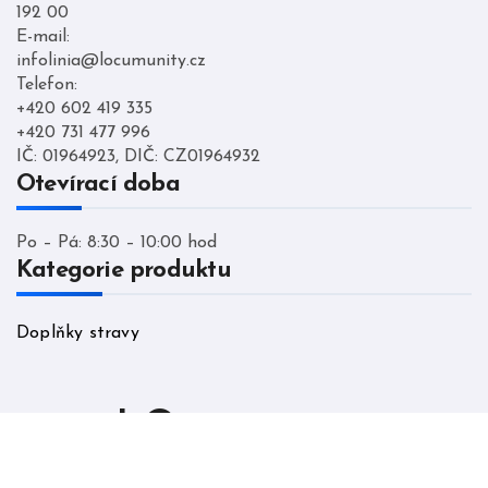
192 00
E-mail:
infolinia@locumunity.cz
Telefon:
+420 602 419 335
+420 731 477 996
IČ: 01964923, DIČ: CZ01964932
Otevírací doba
Po – Pá: 8:30 – 10:00 hod
Kategorie produktu
Doplňky stravy
LO cumunity