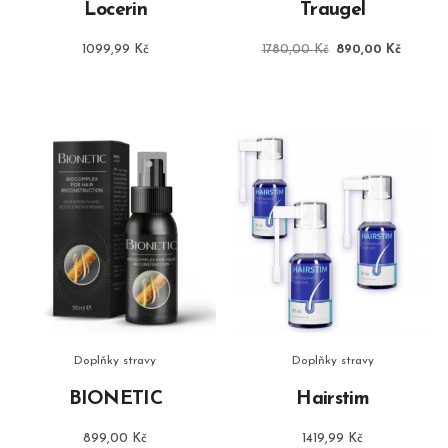
Locerin
Traugel
Původní
Aktuáln
1099,99
Kč
1780,00
Kč
890,00
Kč
cena
cena
byla:
je:
1780,00 Kč.
890,00
Doplňky stravy
Doplňky stravy
BIONETIC
Hairstim
899,00
Kč
1419,99
Kč