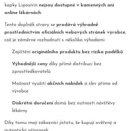
kapky Liposivin
nejsou dostupné v kamenných ani
online lékárnách
.
Tento doplněk stravy se
prodává výhradně
prostřednictvím oficiálních webových stránek výrobce
,
což je záměrné rozhodnutí s několika výhodami:
Zajištění
originálního produktu bez rizika padělků
Výhodnější ceny
díky přímé distribuci bez
zprostředkovatelů
Možnost využití
akčních nabídek
a slev přímo od
výrobce
Diskrétní doručení
domů bez nutnosti návštěvy
lékárny
Díky tomu mají zákazníci jistotu, že kupují ověřený a
autentický přípravek.