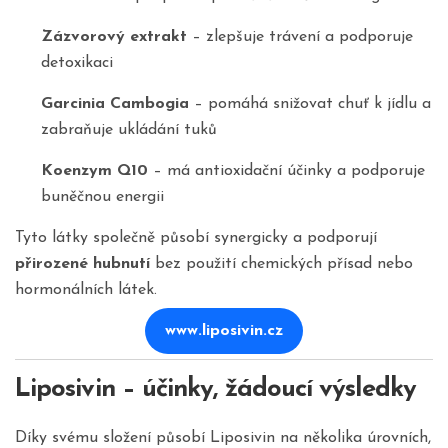
Zázvorový extrakt
– zlepšuje trávení a podporuje
detoxikaci
Garcinia Cambogia
– pomáhá snižovat chuť k jídlu a
zabraňuje ukládání tuků
Koenzym Q10
– má antioxidační účinky a podporuje
buněčnou energii
Tyto látky společně působí synergicky a podporují
přirozené hubnutí
bez použití chemických přísad nebo
hormonálních látek.
www.liposivin.cz
Liposivin – účinky, žádoucí výsledky
Díky svému složení působí Liposivin na několika úrovních,