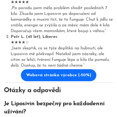
★★★★★
„Po porodu jsem měla problém shodit posledních 7
kilo. Zkusila jsem Liposivin po doporučení od
kamarádky a musím říct, že to funguje. Chuť k jídlu se
snížila, energie se zvýšila a za měsíc mám dole 4 kila.
Doporučuji všem maminkám, které bojují s váhou.“
Petr L. (45 let), Liberec
★★★★☆
„Jsem skeptik, co se týče doplňků na hubnutí, ale
Liposivin mě překvapil. Nečekal jsem zázraky, ale
cítím se lehčí, trávení funguje lépe a kila šla pomalu
dolů. Oceňuji, že to není žádná chemie.“
Webová stránka výrobce (-50%)
Otázky a odpovědi
Je Liposivin bezpečný pro každodenní
užívání?