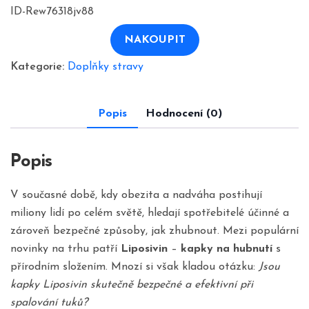
cena
cena
ID-Rew76318jv88
byla:
je:
1980,00 Kč.
990,00 Kč.
NAKOUPIT
Kategorie:
Doplňky stravy
Popis
Hodnocení (0)
Popis
V současné době, kdy obezita a nadváha postihují
miliony lidí po celém světě, hledají spotřebitelé účinné a
zároveň bezpečné způsoby, jak zhubnout. Mezi populární
novinky na trhu patří
Liposivin
–
kapky na hubnutí
s
přírodním složením. Mnozí si však kladou otázku:
Jsou
kapky Liposivin skutečně bezpečné a efektivní při
spalování tuků?