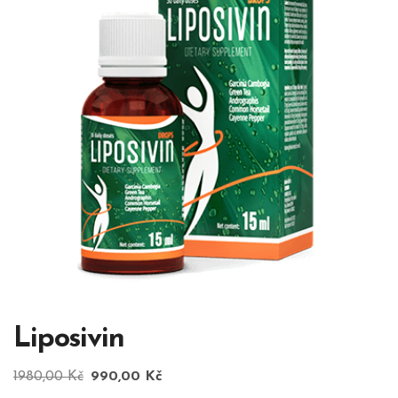
Liposivin
Původní
Aktuální
1980,00
Kč
990,00
Kč