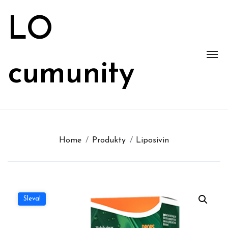
Skip
to
LO
content
cumunity
Home
Produkty
Liposivin
Sleva!