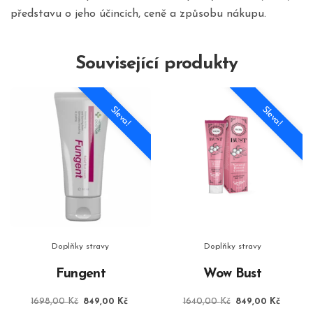
představu o jeho účincích, ceně a způsobu nákupu.
Související produkty
Sleva!
Sleva!
Doplňky stravy
Doplňky stravy
Fungent
Wow Bust
Původní
Aktuální
Původní
Aktuáln
1698,00
Kč
849,00
Kč
1640,00
Kč
849,00
Kč
cena
cena
cena
cena