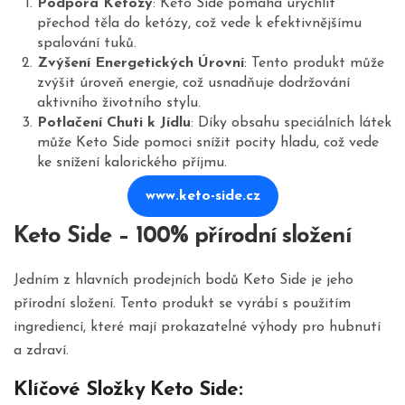
Podpora Ketózy
: Keto Side pomáhá urychlit
přechod těla do ketózy, což vede k efektivnějšímu
spalování tuků.
Zvýšení Energetických Úrovní
: Tento produkt může
zvýšit úroveň energie, což usnadňuje dodržování
aktivního životního stylu.
Potlačení Chuti k Jídlu
: Díky obsahu speciálních látek
může Keto Side pomoci snížit pocity hladu, což vede
ke snížení kalorického příjmu.
www.keto-side.cz
Keto Side – 100% přírodní složení
Jedním z hlavních prodejních bodů Keto Side je jeho
přírodní složení. Tento produkt se vyrábí s použitím
ingrediencí, které mají prokazatelné výhody pro hubnutí
a zdraví.
Klíčové Složky Keto Side: