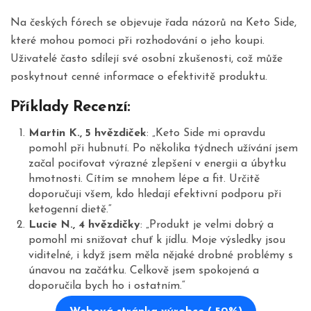
Na českých fórech se objevuje řada názorů na Keto Side,
které mohou pomoci při rozhodování o jeho koupi.
Uživatelé často sdílejí své osobní zkušenosti, což může
poskytnout cenné informace o efektivitě produktu.
Příklady Recenzí:
Martin K., 5 hvězdiček
: „Keto Side mi opravdu
pomohl při hubnutí. Po několika týdnech užívání jsem
začal pociťovat výrazné zlepšení v energii a úbytku
hmotnosti. Cítím se mnohem lépe a fit. Určitě
doporučuji všem, kdo hledají efektivní podporu při
ketogenní dietě.“
Lucie N., 4 hvězdičky
: „Produkt je velmi dobrý a
pomohl mi snižovat chuť k jídlu. Moje výsledky jsou
viditelné, i když jsem měla nějaké drobné problémy s
únavou na začátku. Celkově jsem spokojená a
doporučila bych ho i ostatním.“