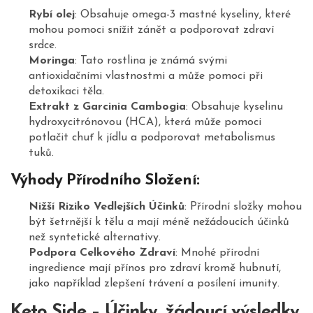
Rybí olej
: Obsahuje omega-3 mastné kyseliny, které
mohou pomoci snížit zánět a podporovat zdraví
srdce.
Moringa
: Tato rostlina je známá svými
antioxidačními vlastnostmi a může pomoci při
detoxikaci těla.
Extrakt z Garcinia Cambogia
: Obsahuje kyselinu
hydroxycitrónovou (HCA), která může pomoci
potlačit chuť k jídlu a podporovat metabolismus
tuků.
Výhody Přírodního Složení:
Nižší Riziko Vedlejších Účinků
: Přírodní složky mohou
být šetrnější k tělu a mají méně nežádoucích účinků
než syntetické alternativy.
Podpora Celkového Zdraví
: Mnohé přírodní
ingredience mají přínos pro zdraví kromě hubnutí,
jako například zlepšení trávení a posílení imunity.
Keto Side – Účinky, žádoucí výsledky