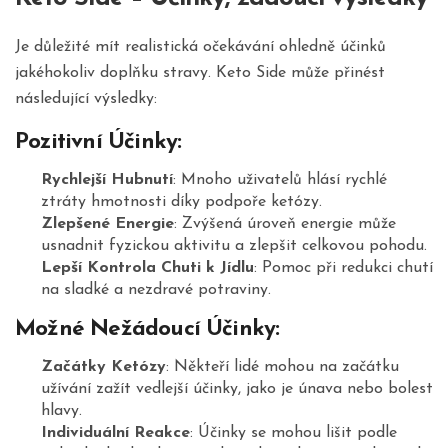
Je důležité mít realistická očekávání ohledně účinků
jakéhokoliv doplňku stravy. Keto Side může přinést
následující výsledky:
Pozitivní Účinky:
Rychlejší Hubnutí
: Mnoho uživatelů hlásí rychlé
ztráty hmotnosti díky podpoře ketózy.
Zlepšené Energie
: Zvýšená úroveň energie může
usnadnit fyzickou aktivitu a zlepšit celkovou pohodu.
Lepší Kontrola Chuti k Jídlu
: Pomoc při redukci chutí
na sladké a nezdravé potraviny.
Možné Nežádoucí Účinky:
Začátky Ketózy
: Někteří lidé mohou na začátku
užívání zažít vedlejší účinky, jako je únava nebo bolest
hlavy.
Individuální Reakce
: Účinky se mohou lišit podle