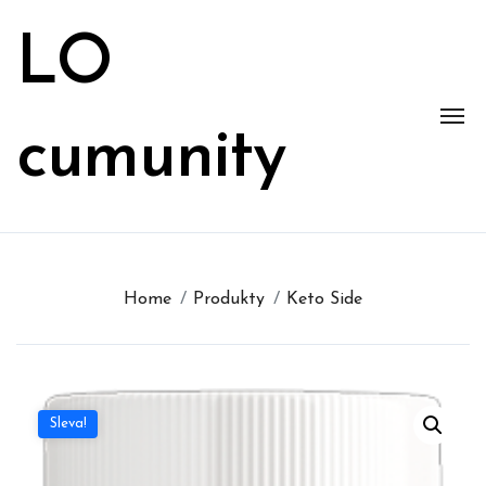
Skip
to
LO
content
cumunity
Home
Produkty
Keto Side
Sleva!