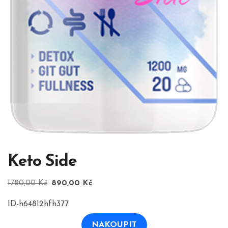
Keto Side
Původní
Aktuální
1780,00
Kč
890,00
Kč
cena
cena
ID-h64812hfh377
byla:
je:
1780,00 Kč.
890,00 Kč.
NAKOUPIT