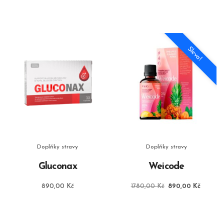
byla:
je:
byla:
je:
1698,00 Kč.
849,00 Kč.
1640,00 Kč.
849,00
Sleva!
Doplňky stravy
Doplňky stravy
Gluconax
Weicode
Původní
Aktuáln
890,00
Kč
1780,00
Kč
890,00
Kč
cena
cena
byla:
je:
1780,00 Kč.
890,00