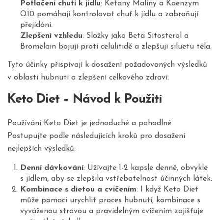
Potlačení chuti k jídlu
: Ketony Maliny a Koenzym
Q10 pomáhají kontrolovat chuť k jídlu a zabraňují
přejídání.
Zlepšení vzhledu
: Složky jako Beta Sitosterol a
Bromelain bojují proti celulitidě a zlepšují siluetu těla.
Tyto účinky přispívají k dosažení požadovaných výsledků
v oblasti hubnutí a zlepšení celkového zdraví.
Keto Diet – Návod k Použití
Používání Keto Diet je jednoduché a pohodlné.
Postupujte podle následujících kroků pro dosažení
nejlepších výsledků:
Denní dávkování
: Užívajte 1-2 kapsle denně, obvykle
s jídlem, aby se zlepšila vstřebatelnost účinných látek.
Kombinace s dietou a cvičením
: I když Keto Diet
může pomoci urychlit proces hubnutí, kombinace s
vyváženou stravou a pravidelným cvičením zajišťuje