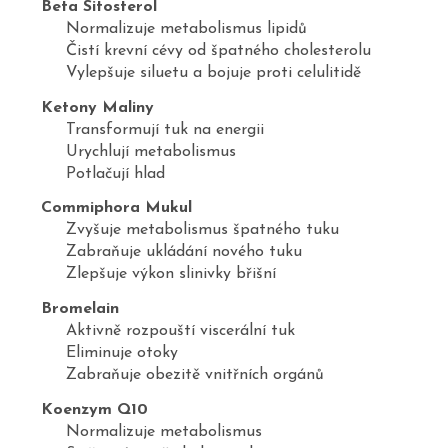
Beta Sitosterol
Normalizuje metabolismus lipidů
Čistí krevní cévy od špatného cholesterolu
Vylepšuje siluetu a bojuje proti celulitidě
Ketony Maliny
Transformují tuk na energii
Urychlují metabolismus
Potlačují hlad
Commiphora Mukul
Zvyšuje metabolismus špatného tuku
Zabraňuje ukládání nového tuku
Zlepšuje výkon slinivky břišní
Bromelain
Aktivně rozpouští viscerální tuk
Eliminuje otoky
Zabraňuje obezitě vnitřních orgánů
Koenzym Q10
Normalizuje metabolismus