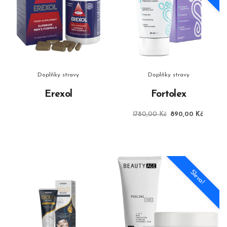
Doplňky stravy
Doplňky stravy
Erexol
Fortolex
Původní
Aktuáln
1780,00
Kč
890,00
Kč
cena
cena
byla:
je:
1780,00 Kč.
890,00
Sleva!