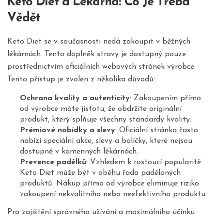
Keto Diet a Lékarna: Co Je Třeba
Vědět
Keto Diet se v současnosti nedá zakoupit v běžných
lékárnách. Tento doplněk stravy je dostupný pouze
prostřednictvím oficiálních webových stránek výrobce.
Tento přístup je zvolen z několika důvodů:
Ochrana kvality a autenticity
: Zakoupením přímo
od výrobce máte jistotu, že obdržíte originální
produkt, který splňuje všechny standardy kvality.
Prémiové nabídky a slevy
: Oficiální stránka často
nabízí speciální akce, slevy a balíčky, které nejsou
dostupné v kamenných lékárnách.
Prevence padělků
: Vzhledem k rostoucí popularitě
Keto Diet může být v oběhu řada padělaných
produktů. Nákup přímo od výrobce eliminuje riziko
zakoupení nekvalitního nebo neefektivního produktu.
Pro zajištění správného užívání a maximálního účinku