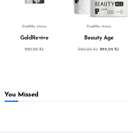
Doplňky stravy
Doplňky stravy
GoldRevive
Beauty Age
Původní
Aktuáln
920,00
Kč
1780,00
Kč
890,00
Kč
cena
cena
byla:
je:
1780,00 Kč.
890,00
You Missed