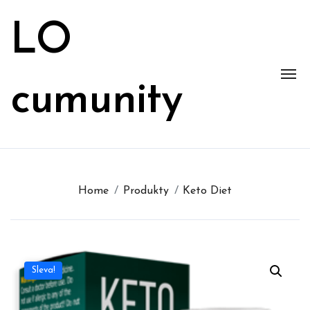
Skip
to
LO
content
cumunity
Home
Produkty
Keto Diet
Sleva!