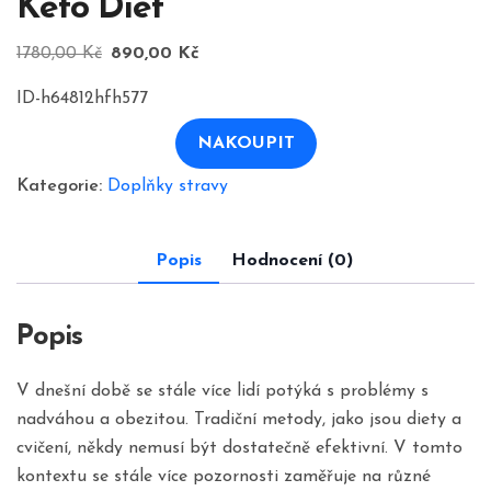
Keto Diet
Původní
Aktuální
1780,00
Kč
890,00
Kč
cena
cena
ID-h64812hfh577
byla:
je:
1780,00 Kč.
890,00 Kč.
NAKOUPIT
Kategorie:
Doplňky stravy
Popis
Hodnocení (0)
Popis
V dnešní době se stále více lidí potýká s problémy s
nadváhou a obezitou. Tradiční metody, jako jsou diety a
cvičení, někdy nemusí být dostatečně efektivní. V tomto
kontextu se stále více pozornosti zaměřuje na různé