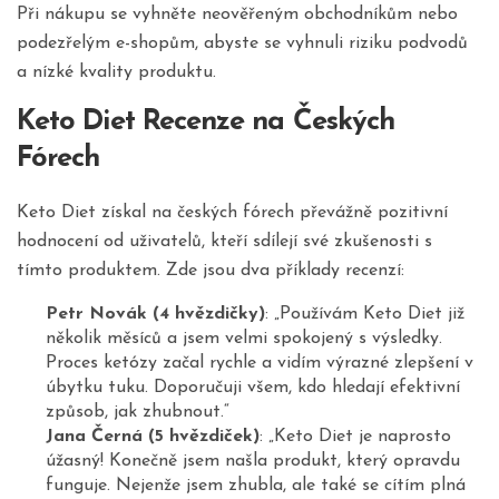
Při nákupu se vyhněte neověřeným obchodníkům nebo
podezřelým e-shopům, abyste se vyhnuli riziku podvodů
a nízké kvality produktu.
Keto Diet Recenze na Českých
Fórech
Keto Diet získal na českých fórech převážně pozitivní
hodnocení od uživatelů, kteří sdílejí své zkušenosti s
tímto produktem. Zde jsou dva příklady recenzí:
Petr Novák (4 hvězdičky)
: „Používám Keto Diet již
několik měsíců a jsem velmi spokojený s výsledky.
Proces ketózy začal rychle a vidím výrazné zlepšení v
úbytku tuku. Doporučuji všem, kdo hledají efektivní
způsob, jak zhubnout.“
Jana Černá (5 hvězdiček)
: „Keto Diet je naprosto
úžasný! Konečně jsem našla produkt, který opravdu
funguje. Nejenže jsem zhubla, ale také se cítím plná