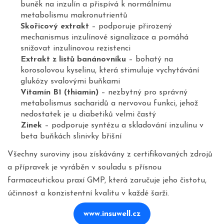
buněk na inzulín a přispívá k normálnímu
metabolismu makronutrientů
Skořicový extrakt
– podporuje přirozený
mechanismus inzulínové signalizace a pomáhá
snižovat inzulínovou rezistenci
Extrakt z listů banánovníku
– bohatý na
korosolovou kyselinu, která stimuluje vychytávání
glukózy svalovými buňkami
Vitamín B1 (thiamin)
– nezbytný pro správný
metabolismus sacharidů a nervovou funkci, jehož
nedostatek je u diabetiků velmi častý
Zinek
– podporuje syntézu a skladování inzulínu v
beta buňkách slinivky břišní
Všechny suroviny jsou získávány z certifikovaných zdrojů
a přípravek je vyráběn v souladu s přísnou
farmaceutickou praxí GMP, která zaručuje jeho čistotu,
účinnost a konzistentní kvalitu v každé šarži.
www.insuwell.cz