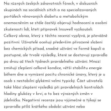
Na různých českých zdravotních fórech, v diskusních
skupinách na sociálních sítích a na specializovaných
portálech věnovaných diabetu a metabolickým
onemocněním se stále častěji objevují hodnocení a osobní
zkušenosti lidí, kteří přípravek Insuwell vyzkoušeli.
Celkový obraz, který z těchto recenzí vyplývá, je převážně
pozitivní. Uživatelé oceňují především přirozené složení
bez chemických přísad, snadné užívání ve formě kapslí a
postupné, ale trvalé výsledky, které se dostavují zpravidla
po dvou až třech týdnech pravidelného užívání. Mnozí
zmiňují zlepšení celkové kondice, větší stabilitu energie
během dne a vymizení pocitu chronické únavy, který je u
osob s nestabilní glykémií velmi typický. Část uživatelů
také hlásí zlepšení výsledků při pravidelných kontrolách
hladiny glukózy v krvi, a to bez výrazných změn v
jídelníčku. Negativní recenze jsou výjimečné a týkají se
zpravidla příliš krátkého období užívání nebo