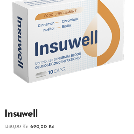
Insuwell
Původní
Aktuální
1380,00
Kč
690,00
Kč