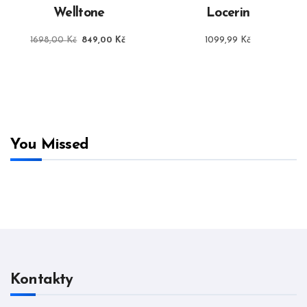
Welltone
Locerin
Původní
Aktuální
1698,00
Kč
849,00
Kč
1099,99
Kč
cena
cena
byla:
je:
1698,00 Kč.
849,00 Kč.
You Missed
Kontakty