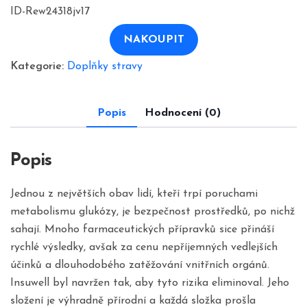
cena
cena
ID-Rew24318jv17
byla:
je:
1380,00 Kč.
690,00 Kč.
NAKOUPIT
Kategorie:
Doplňky stravy
Popis
Hodnocení (0)
Popis
Jednou z největších obav lidí, kteří trpí poruchami
metabolismu glukózy, je bezpečnost prostředků, po nichž
sahají. Mnoho farmaceutických přípravků sice přináší
rychlé výsledky, avšak za cenu nepříjemných vedlejších
účinků a dlouhodobého zatěžování vnitřních orgánů.
Insuwell byl navržen tak, aby tyto rizika eliminoval. Jeho
složení je výhradně přírodní a každá složka prošla