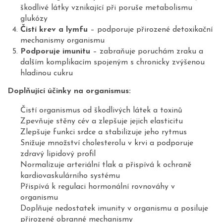
škodlivé látky vznikající při poruše metabolismu
glukózy
Čistí krev a lymfu
– podporuje přirozené detoxikační
mechanismy organismu
Podporuje imunitu
– zabraňuje poruchám zraku a
dalším komplikacím spojeným s chronicky zvýšenou
hladinou cukru
Doplňující účinky na organismus:
Čistí organismus od škodlivých látek a toxinů
Zpevňuje stěny cév a zlepšuje jejich elasticitu
Zlepšuje funkci srdce a stabilizuje jeho rytmus
Snižuje množství cholesterolu v krvi a podporuje
zdravý lipidový profil
Normalizuje arteriální tlak a přispívá k ochraně
kardiovaskulárního systému
Přispívá k regulaci hormonální rovnováhy v
organismu
Doplňuje nedostatek imunity v organismu a posiluje
přirozené obranné mechanismy