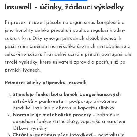
Insuwell – účinky, žádoucí výsledky
Přípravek Insuwell působí na organismus komplexně a
jeho benefity daleko přesahují pouhou regulaci hladiny
cukru v krvi. Díky synergii přírodních složek dochází k
pozitivním změnám na několika úrovních metabolismu a
celkového zdraví. Pravidelné užívání přináší postupné, ale
trvalé výsledky, které uživatelé zpravidla pociťují již po
prvních týdnech.
Primární účinky přípravku Insuwell:
Stimuluje funkci beta buněk Langerhansových
ostrůvků v pankreatu
– podporuje přirozenou
produkci inzulínu a obnovuje kapacitu slinivky
Normalizuje metabolické procesy
– zabraňuje
poruchám funkce štítné žlázy, vaječníků a narušení
látkové výměny
Chrání organismus před intoxikací
– neutralizuje