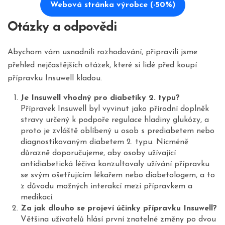
Webová stránka výrobce (-50%)
Otázky a odpovědi
Abychom vám usnadnili rozhodování, připravili jsme
přehled nejčastějších otázek, které si lidé před koupí
přípravku Insuwell kladou.
Je Insuwell vhodný pro diabetiky 2. typu?
Přípravek Insuwell byl vyvinut jako přírodní doplněk
stravy určený k podpoře regulace hladiny glukózy, a
proto je zvláště oblíbený u osob s prediabetem nebo
diagnostikovaným diabetem 2. typu. Nicméně
důrazně doporučujeme, aby osoby užívající
antidiabetická léčiva konzultovaly užívání přípravku
se svým ošetřujícím lékařem nebo diabetologem, a to
z důvodu možných interakcí mezi přípravkem a
medikací.
Za jak dlouho se projeví účinky přípravku Insuwell?
Většina uživatelů hlásí první znatelné změny po dvou