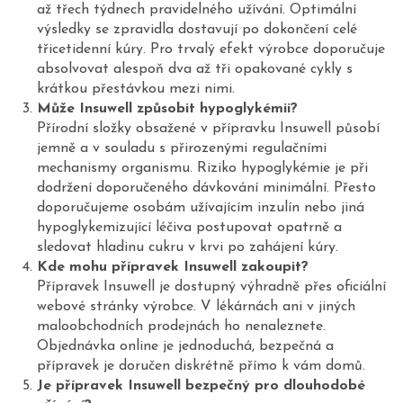
až třech týdnech pravidelného užívání. Optimální
výsledky se zpravidla dostavují po dokončení celé
třicetidenní kúry. Pro trvalý efekt výrobce doporučuje
absolvovat alespoň dva až tři opakované cykly s
krátkou přestávkou mezi nimi.
Může Insuwell způsobit hypoglykémii?
Přírodní složky obsažené v přípravku Insuwell působí
jemně a v souladu s přirozenými regulačními
mechanismy organismu. Riziko hypoglykémie je při
dodržení doporučeného dávkování minimální. Přesto
doporučujeme osobám užívajícím inzulín nebo jiná
hypoglykemizující léčiva postupovat opatrně a
sledovat hladinu cukru v krvi po zahájení kúry.
Kde mohu přípravek Insuwell zakoupit?
Přípravek Insuwell je dostupný výhradně přes oficiální
webové stránky výrobce. V lékárnách ani v jiných
maloobchodních prodejnách ho nenaleznete.
Objednávka online je jednoduchá, bezpečná a
přípravek je doručen diskrétně přímo k vám domů.
Je přípravek Insuwell bezpečný pro dlouhodobé