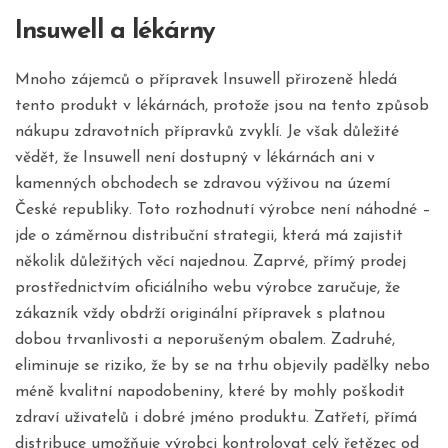
Insuwell a lékárny
Mnoho zájemců o přípravek Insuwell přirozeně hledá
tento produkt v lékárnách, protože jsou na tento způsob
nákupu zdravotních přípravků zvyklí. Je však důležité
vědět, že Insuwell není dostupný v lékárnách ani v
kamenných obchodech se zdravou výživou na území
České republiky. Toto rozhodnutí výrobce není náhodné –
jde o záměrnou distribuční strategii, která má zajistit
několik důležitých věcí najednou. Zaprvé, přímý prodej
prostřednictvím oficiálního webu výrobce zaručuje, že
zákazník vždy obdrží originální přípravek s platnou
dobou trvanlivosti a neporušeným obalem. Zadruhé,
eliminuje se riziko, že by se na trhu objevily padělky nebo
méně kvalitní napodobeniny, které by mohly poškodit
zdraví uživatelů i dobré jméno produktu. Zatřetí, přímá
distribuce umožňuje výrobci kontrolovat celý řetězec od