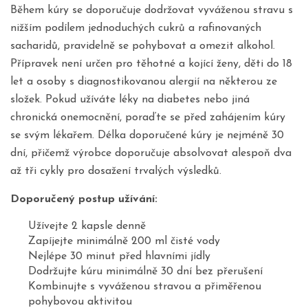
Během kúry se doporučuje dodržovat vyváženou stravu s
nižším podílem jednoduchých cukrů a rafinovaných
sacharidů, pravidelně se pohybovat a omezit alkohol.
Přípravek není určen pro těhotné a kojící ženy, děti do 18
let a osoby s diagnostikovanou alergií na některou ze
složek. Pokud užíváte léky na diabetes nebo jiná
chronická onemocnění, poraďte se před zahájením kúry
se svým lékařem. Délka doporučené kúry je nejméně 30
dní, přičemž výrobce doporučuje absolvovat alespoň dva
až tři cykly pro dosažení trvalých výsledků.
Doporučený postup užívání:
Užívejte 2 kapsle denně
Zapíjejte minimálně 200 ml čisté vody
Nejlépe 30 minut před hlavními jídly
Dodržujte kúru minimálně 30 dní bez přerušení
Kombinujte s vyváženou stravou a přiměřenou
pohybovou aktivitou