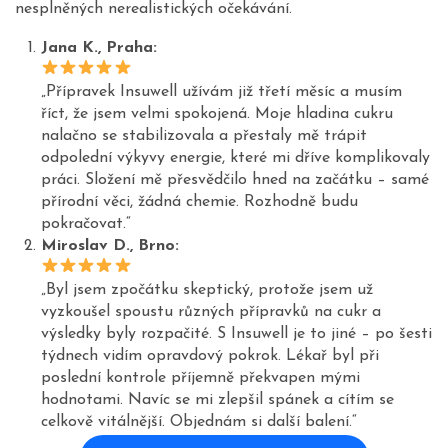
nesplněných nerealistických očekávání.
Jana K., Praha:
„Přípravek Insuwell užívám již třetí měsíc a musím
říct, že jsem velmi spokojená. Moje hladina cukru
nalačno se stabilizovala a přestaly mě trápit
odpolední výkyvy energie, které mi dříve komplikovaly
práci. Složení mě přesvědčilo hned na začátku – samé
přírodní věci, žádná chemie. Rozhodně budu
pokračovat.“
Miroslav D., Brno:
„Byl jsem zpočátku skeptický, protože jsem už
vyzkoušel spoustu různých přípravků na cukr a
výsledky byly rozpačité. S Insuwell je to jiné – po šesti
týdnech vidím opravdový pokrok. Lékař byl při
poslední kontrole příjemně překvapen mými
hodnotami. Navíc se mi zlepšil spánek a cítím se
celkově vitálnější. Objednám si další balení.“