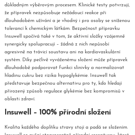
důkladným výběrovým procesem. Klinické testy potvrzují,
že přípravek nezpůsobuje nežádoucí reakce při
dlouhodobém užívání a je vhodný i pro osoby se sníženou
tolerancí k chemickým látkám. Bezpečnost přípravku
Insuwell spočívá také v tom, že aktivní složky vzájemně
synergicky spolupracují – žádná z nich nepůsobí
agresivně na trávicí soustavu ani na kardiovaskulární
systém. Díky pečlivě vyváženému složení může přípravek
dlouhodobě podporovat funkci slinivky a normalizovat
hladinu cukru bez rizika hypoglykémie. Insuwell tak
představuje bezpečnou alternativu pro ty, kdo hledají
přirozený způsob regulace glykémie bez kompromisů v
oblasti zdraví.
Insuwell – 100% přírodní složení
Kvalita každého doplňku stravy stojí a padá se složením.