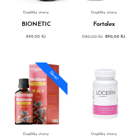
Doplňky stravy
Doplňky stravy
BIONETIC
Fortolex
Původní
Aktuáln
899,00
Kč
1780,00
Kč
890,00
Kč
cena
cena
byla:
je:
1780,00 Kč.
890,00
Sleva!
Doplňky stravy
Doplňky stravy