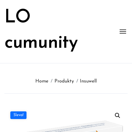
Skip
to
LO
content
cumunity
Home
Produkty
Insuwell
Sleva!