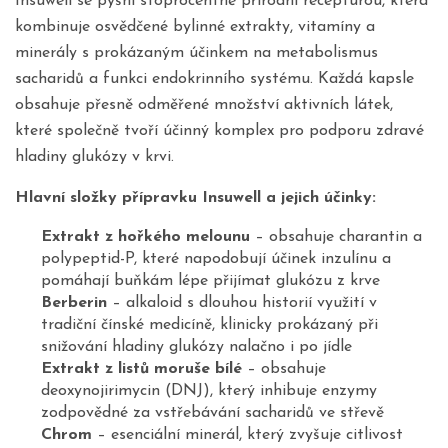
Insuwell se pyšní stoprocentně přírodní recepturou, která
kombinuje osvědčené bylinné extrakty, vitamíny a
minerály s prokázaným účinkem na metabolismus
sacharidů a funkci endokrinního systému. Každá kapsle
obsahuje přesně odměřené množství aktivních látek,
které společně tvoří účinný komplex pro podporu zdravé
hladiny glukózy v krvi.
Hlavní složky přípravku Insuwell a jejich účinky:
Extrakt z hořkého melounu
– obsahuje charantin a
polypeptid-P, které napodobují účinek inzulínu a
pomáhají buňkám lépe přijímat glukózu z krve
Berberin
– alkaloid s dlouhou historií využití v
tradiční čínské medicíně, klinicky prokázaný při
snižování hladiny glukózy nalačno i po jídle
Extrakt z listů moruše bílé
– obsahuje
deoxynojirimycin (DNJ), který inhibuje enzymy
zodpovědné za vstřebávání sacharidů ve střevě
Chrom
– esenciální minerál, který zvyšuje citlivost