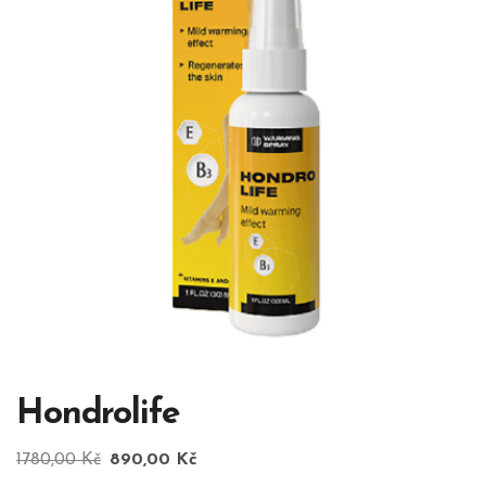
Hondrolife
Původní
Aktuální
1780,00
Kč
890,00
Kč