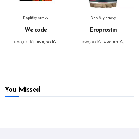
Doplňky stravy
Doplňky stravy
Weicode
Eroprostin
Původní
Aktuální
Původní
Aktuáln
1780,00
Kč
890,00
Kč
1798,00
Kč
690,00
Kč
cena
cena
cena
cena
byla:
je:
byla:
je:
1780,00 Kč.
890,00 Kč.
1798,00 Kč.
690,00
You Missed