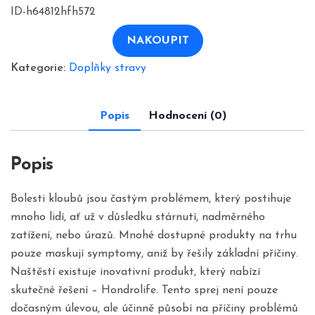
cena
cena
ID-h64812hfh572
byla:
je:
1780,00 Kč.
890,00 Kč.
NAKOUPIT
Kategorie:
Doplňky stravy
Popis
Hodnocení (0)
Popis
Bolesti kloubů jsou častým problémem, který postihuje
mnoho lidí, ať už v důsledku stárnutí, nadměrného
zatížení, nebo úrazů. Mnohé dostupné produkty na trhu
pouze maskují symptomy, aniž by řešily základní příčiny.
Naštěstí existuje inovativní produkt, který nabízí
skutečné řešení – Hondrolife. Tento sprej není pouze
dočasným úlevou, ale účinně působí na příčiny problémů