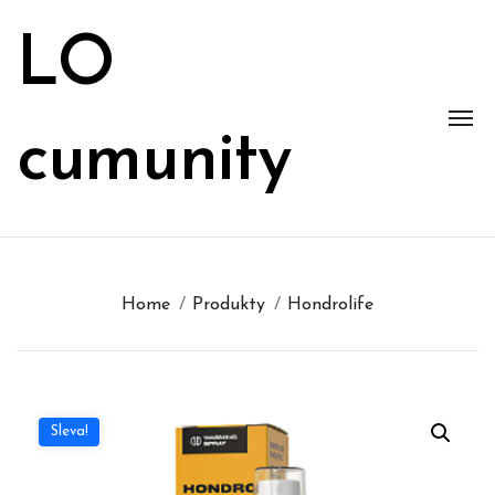
Skip
to
LO
content
cumunity
Home
Produkty
Hondrolife
Sleva!