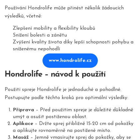
Používání Hondrolife může přinést několik žádoucích
výsledků, včetně:
Zlepšení mobility a flexibility kloubů
Snížení bolesti a zánětu
Zvýšení kvality života díky lepší schopnosti pohybu a
sníženému nepohodlí
www.hondrolife.cz
Hondrolife – návod k použití
Použití spreje Hondrolife je jednoduché a pohodlné.
Postupujte podle těchto kroků pro optimální výsledky:
Příprava
– Před použitím spreje je důležité důkladně
umýt a osušit postiženou oblast.
Aplikace
– Držte sprej přibližně 15-20 cm od pokožky
a aplikujte rovnoměrně na postižené místo.
Masáž
– Jemně vmasírujte sprej do pokožky, aby se