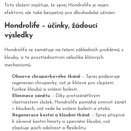
Toto složení zajišťuje, že sprej Hondrolife je nejen
efektivní, ale také bezpečný pro dlouhodobé užívání.
Hondrolife – účinky, žádoucí
výsledky
Hondrolife se zaměřuje na řešení základních problémů s
klouby, a to prostřednictvím několika klíčových
mechanismů:
Obnova chrupavkového tkáně
– Sprej podporuje
regeneraci chrupavky, což je klíčové pro zlepšení
funkce kloubů a snížení bolesti.
Eliminace zánětu
– Díky protizánětlivým
vlastnostem složek, Hondrolife pomáhá zmírnit zánět
v kloubech, což vede ke snížení bolesti a otoků.
Regenerace kostní a kloubní tkáně
– Sprej přispívá
k obnově kostní hmoty a zpevnění kloubů, což
zlepšuje jejich odolnost a flexibilitu.