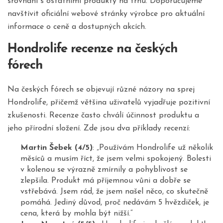
srovnání s ostatními produkty na trhu. Doporučujeme
navštívit oficiální webové stránky výrobce pro aktuální
informace o ceně a dostupných akcích.
Hondrolife recenze na českých
fórech
Na českých fórech se objevují různé názory na sprej
Hondrolife, přičemž většina uživatelů vyjadřuje pozitivní
zkušenosti. Recenze často chválí účinnost produktu a
jeho přírodní složení. Zde jsou dva příklady recenzí:
Martin Šebek (4/5)
: „Používám Hondrolife už několik
měsíců a musím říct, že jsem velmi spokojený. Bolesti
v kolenou se výrazně zmírnily a pohyblivost se
zlepšila. Produkt má příjemnou vůni a dobře se
vstřebává. Jsem rád, že jsem našel něco, co skutečně
pomáhá. Jediný důvod, proč nedávám 5 hvězdiček, je
cena, která by mohla být nižší.“