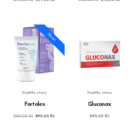
cena
cena
cena
cena
byla:
je:
byla:
je:
1698,00 Kč.
849,00 Kč.
1780,00 Kč.
890,00
Sleva!
Doplňky stravy
Doplňky stravy
Fortolex
Gluconax
Původní
Aktuální
1780,00
Kč
890,00
Kč
890,00
Kč
cena
cena
byla:
je:
1780,00 Kč.
890,00 Kč.