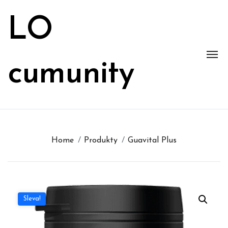
Skip
to
LO
content
cumunity
Home
Produkty
Guavital Plus
Sleva!