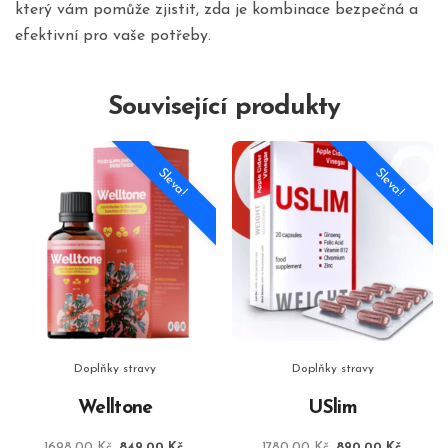
který vám pomůže zjistit, zda je kombinace bezpečná a
efektivní pro vaše potřeby.
Související produkty
Sleva!
Sleva!
Doplňky stravy
Doplňky stravy
Welltone
USlim
Původní
Aktuální
Původní
Aktuáln
1698,00
Kč
849,00
Kč
1780,00
Kč
890,00
Kč