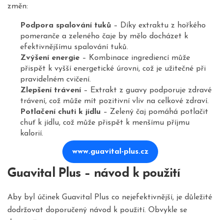
změn:
Podpora spalování tuků
– Díky extraktu z hořkého
pomeranče a zeleného čaje by mělo docházet k
efektivnějšímu spalování tuků.
Zvýšení energie
– Kombinace ingrediencí může
přispět k vyšší energetické úrovni, což je užitečné při
pravidelném cvičení.
Zlepšení trávení
– Extrakt z guavy podporuje zdravé
trávení, což může mít pozitivní vliv na celkové zdraví.
Potlačení chuti k jídlu
– Zelený čaj pomáhá potlačit
chuť k jídlu, což může přispět k menšímu příjmu
kalorií.
www.guavital-plus.cz
Guavital Plus – návod k použití
Aby byl účinek Guavital Plus co nejefektivnější, je důležité
dodržovat doporučený návod k použití. Obvykle se