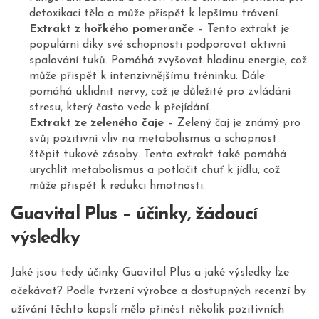
detoxikaci těla a může přispět k lepšímu trávení.
Extrakt z hořkého pomeranče
– Tento extrakt je
populární díky své schopnosti podporovat aktivní
spalování tuků. Pomáhá zvyšovat hladinu energie, což
může přispět k intenzivnějšímu tréninku. Dále
pomáhá uklidnit nervy, což je důležité pro zvládání
stresu, který často vede k přejídání.
Extrakt ze zeleného čaje
– Zelený čaj je známý pro
svůj pozitivní vliv na metabolismus a schopnost
štěpit tukové zásoby. Tento extrakt také pomáhá
urychlit metabolismus a potlačit chuť k jídlu, což
může přispět k redukci hmotnosti.
Guavital Plus – účinky, žádoucí
výsledky
Jaké jsou tedy účinky Guavital Plus a jaké výsledky lze
očekávat? Podle tvrzení výrobce a dostupných recenzí by
užívání těchto kapslí mělo přinést několik pozitivních