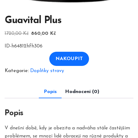
Guavital Plus
Původní
Aktuální
1720,00
Kč
860,00
Kč
cena
cena
ID-h64812hfh306
byla:
je:
1720,00 Kč.
860,00 Kč.
NAKOUPIT
Kategorie:
Doplňky stravy
Popis
Hodnocení (0)
Popis
V dnešní době, kdy je obezita a nadváha stále častějším
problémem, se mnozí lidé obracejí na různé produkty a