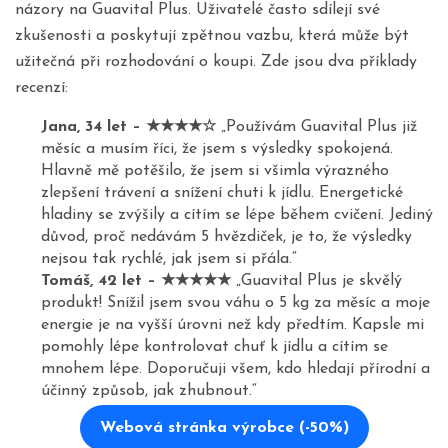
názory na Guavital Plus. Uživatelé často sdílejí své
zkušenosti a poskytují zpětnou vazbu, která může být
užitečná při rozhodování o koupi. Zde jsou dva příklady
recenzí:
Jana, 34 let – ★★★★☆
„Používám Guavital Plus již
měsíc a musím říci, že jsem s výsledky spokojená.
Hlavně mě potěšilo, že jsem si všimla výrazného
zlepšení trávení a snížení chuti k jídlu. Energetické
hladiny se zvýšily a cítím se lépe během cvičení. Jediný
důvod, proč nedávám 5 hvězdiček, je to, že výsledky
nejsou tak rychlé, jak jsem si přála.“
Tomáš, 42 let – ★★★★★
„Guavital Plus je skvělý
produkt! Snížil jsem svou váhu o 5 kg za měsíc a moje
energie je na vyšší úrovni než kdy předtím. Kapsle mi
pomohly lépe kontrolovat chuť k jídlu a cítím se
mnohem lépe. Doporučuji všem, kdo hledají přírodní a
účinný způsob, jak zhubnout.“
Webová stránka výrobce (-50%)