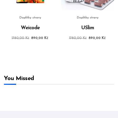
Doplňky stravy
Doplňky stravy
Weicode
USlim
Původní
Aktuální
Původní
Aktuáln
1780,00
Kč
890,00
Kč
1780,00
Kč
890,00
Kč
cena
cena
cena
cena
byla:
je:
byla:
je:
1780,00 Kč.
890,00 Kč.
1780,00 Kč.
890,00
You Missed