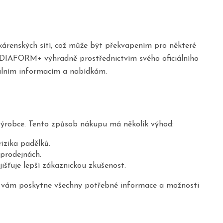
kárenských sítí, což může být překvapením pro některé
at DIAFORM+ výhradně prostřednictvím svého oficiálního
álním informacím a nabídkám.
ýrobce. Tento způsob nákupu má několik výhod:
izika padělků.
 prodejnách.
šťuje lepší zákaznickou zkušenost.
nek vám poskytne všechny potřebné informace a možnosti