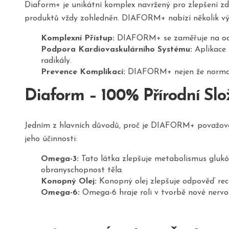
Diaform+ je unikátní komplex navržený pro zlepšení zdr
produktů vždy zohledněn. DIAFORM+ nabízí několik výhod
Komplexní Přístup:
DIAFORM+ se zaměřuje na odstr
Podpora Kardiovaskulárního Systému:
Aplikace 
radikály.
Prevence Komplikací:
DIAFORM+ nejen že normaliz
Diaform – 100% Přírodní Slo
Jedním z hlavních důvodů, proč je DIAFORM+ považován z
jeho účinnosti:
Omega-3:
Tato látka zlepšuje metabolismus glukózy
obranyschopnost těla.
Konopný Olej:
Konopný olej zlepšuje odpověď rece
Omega-6:
Omega-6 hraje roli v tvorbě nové nervov