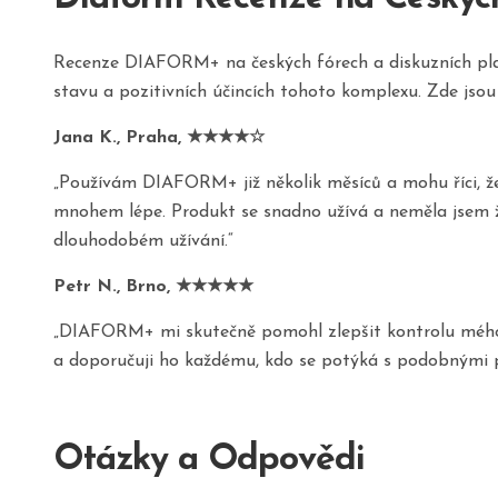
Recenze DIAFORM+ na českých fórech a diskuzních platf
stavu a pozitivních účincích tohoto komplexu. Zde jsou 
Jana K., Praha, ★★★★☆
„Používám DIAFORM+ již několik měsíců a mohu říci, že 
mnohem lépe. Produkt se snadno užívá a neměla jsem žád
dlouhodobém užívání.“
Petr N., Brno, ★★★★★
„DIAFORM+ mi skutečně pomohl zlepšit kontrolu mého di
a doporučuji ho každému, kdo se potýká s podobnými pr
Otázky a Odpovědi