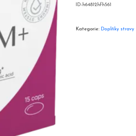
cena
cen
ID-h64812hfh561
byla:
je:
1698,00 Kč.
849,
Kategorie:
Doplňky stravy