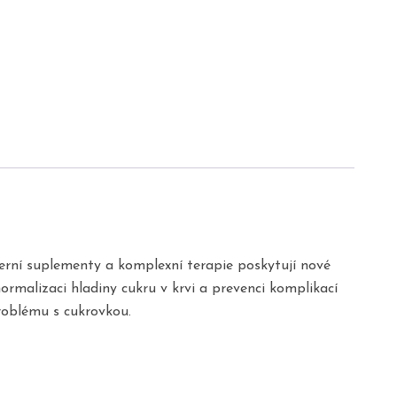
derní suplementy a komplexní terapie poskytují nové
rmalizaci hladiny cukru v krvi a prevenci komplikací
roblému s cukrovkou.