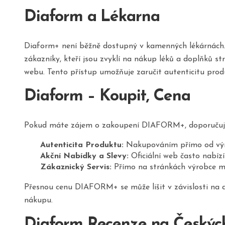
Diaform a Lékarna
Diaform+ není běžně dostupný v kamenných lékárnách. T
zákazníky, kteří jsou zvyklí na nákup léků a doplňků 
webu. Tento přístup umožňuje zaručit autenticitu pr
Diaform – Koupit, Cena
Pokud máte zájem o zakoupení DIAFORM+, doporučuje s
Autenticita Produktu:
Nakupováním přímo od výrobc
Akční Nabídky a Slevy:
Oficiální web často nabízí 
Zákaznický Servis:
Přímo na stránkách výrobce můž
Přesnou cenu DIAFORM+ se může lišit v závislosti na a
nákupu.
Diaform Recenze na Českýc