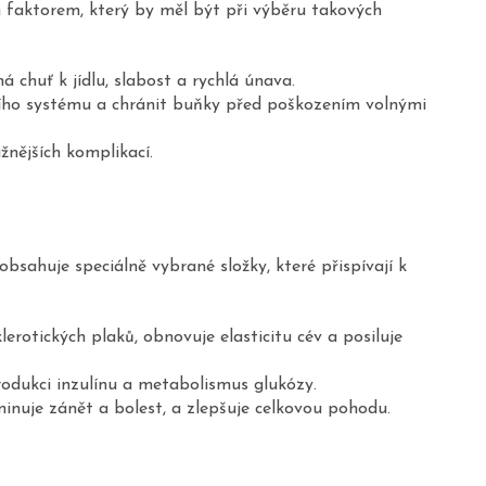
m faktorem, který by měl být při výběru takových
chuť k jídlu, slabost a rychlá únava.
ího systému a chránit buňky před poškozením volnými
nějších komplikací.
sahuje speciálně vybrané složky, které přispívají k
rotických plaků, obnovuje elasticitu cév a posiluje
odukci inzulínu a metabolismus glukózy.
inuje zánět a bolest, a zlepšuje celkovou pohodu.