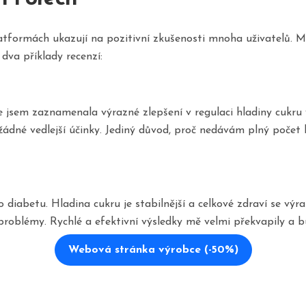
ormách ukazují na pozitivní zkušenosti mnoha uživatelů. Mnoz
dva příklady recenzí:
jsem zaznamenala výrazné zlepšení v regulaci hladiny cukru v 
né vedlejší účinky. Jediný důvod, proč nedávám plný počet hv
abetu. Hladina cukru je stabilnější a celkové zdraví se výra
oblémy. Rychlé a efektivní výsledky mě velmi překvapily a b
Webová stránka výrobce (-50%)