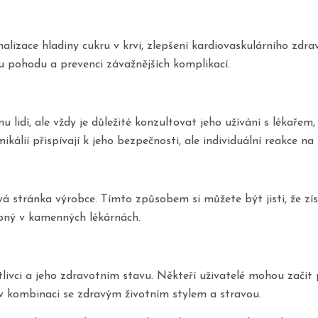
izace hladiny cukru v krvi, zlepšení kardiovaskulárního zdraví
 pohodu a prevenci závažnějších komplikací.
 lidí, ale vždy je důležité konzultovat jeho užívání s lékař
mikálií přispívají k jeho bezpečnosti, ale individuální reakce
 stránka výrobce. Tímto způsobem si můžete být jisti, že zís
upný v kamenných lékárnách.
livci a jeho zdravotním stavu. Někteří uživatelé mohou začít 
v kombinaci se zdravým životním stylem a stravou.