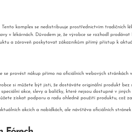
ento komplex se nedistribuuje prostřednictvím tradičních lé
stravy v lékárnách. Důvodem je, že výrobce se rozhodl prodáv
oduktu a zároveň poskytovat zákazníkům přímý přístup k aktu
e provést nákup přímo na oficiálních webových stránkách v
e si můžete být jisti, že dostáváte originální produkt bez r
speciální akce, slevy a balíčky, které nejsou dostupné v jiných
ete získat podporu a radu ohledně použití produktu, což zaji
ktuálních akcích a nabídkách, ale návštěva oficiálních strá
h Fórech