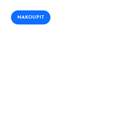
a
00 Kč.
NAKOUPIT