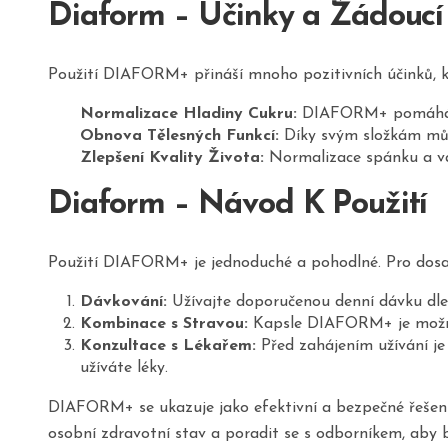
Diaform – Účinky a Žádoucí
Použití DIAFORM+ přináší mnoho pozitivních účinků, kt
Normalizace Hladiny Cukru:
DIAFORM+ pomáhá udrž
Obnova Tělesných Funkcí:
Díky svým složkám může
Zlepšení Kvality Života:
Normalizace spánku a váh
Diaform – Návod K Použití
Použití DIAFORM+ je jednoduché a pohodlné. Pro dosažen
Dávkování:
Užívajte doporučenou denní dávku dle 
Kombinace s Stravou:
Kapsle DIAFORM+ je možné u
Konzultace s Lékařem:
Před zahájením užívání j
užíváte léky.
DIAFORM+ se ukazuje jako efektivní a bezpečné řešení p
osobní zdravotní stav a poradit se s odborníkem, aby 