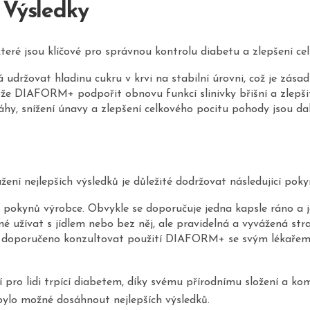
 Výsledky
eré jsou klíčové pro správnou kontrolu diabetu a zlepšení ce
ovat hladinu cukru v krvi na stabilní úrovni, což je zásadn
 DIAFORM+ podpořit obnovu funkcí slinivky břišní a zlepšit 
y, snížení únavy a zlepšení celkového pocitu pohody jsou dalš
í nejlepších výsledků je důležité dodržovat následující poky
pokynů výrobce. Obvykle se doporučuje jedna kapsle ráno a j
žívat s jídlem nebo bez něj, ale pravidelná a vyvážená strava
e doporučeno konzultovat použití DIAFORM+ se svým lékařem
ro lidi trpící diabetem, díky svému přírodnímu složení a komp
bylo možné dosáhnout nejlepších výsledků.