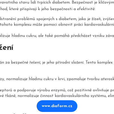
avotního stavu lidí trpících diabetem. Bezpečnost je klíčový
, které přispívají k jeho bezpečnosti a efektivitě:
anění problémů spojených s diabetem, jako je žízeň, zvýšená 
tohoto komplexu může pomoci obnovit práci kardiovaskulárn
uje hladinu cukru, ale také pomáhá předcházet vzniku závaž
žení
a bezpečné řešení, je jeho přírodní složení. Tento komplex ob
, normalizuje hladinu cukru v krvi, zpomaluje tvorbu ateroskle
ptorů a podporuje výrobu enzymů, což pozitivně ovlivňuje pr
é tkáně, normalizuje činnost kardiovaskulárního systému, elim
www.diaform.cz