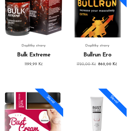
Doplňky stravy
Doplňky stravy
Bulk Extreme
Bullrun Ero
Původní
Aktuáln
1199,99
Kč
1720,00
Kč
860,00
Kč
cena
cena
byla:
je:
1720,00 Kč.
860,00
Sleva!
Sleva!