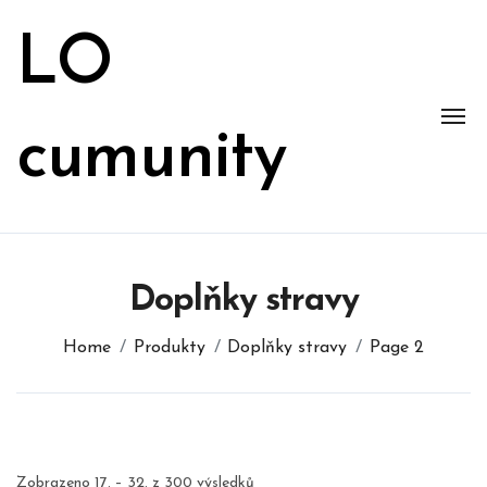
Skip
to
LO
content
cumunity
Doplňky stravy
Home
Produkty
Doplňky stravy
Page 2
Zobrazeno 17. – 32. z 300 výsledků