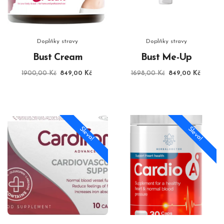
Doplňky stravy
Doplňky stravy
Bust Cream
Bust Me-Up
Původní
Aktuální
Původní
Aktuáln
1900,00
Kč
849,00
Kč
1698,00
Kč
849,00
Kč
cena
cena
cena
cena
byla:
je:
byla:
je:
1900,00 Kč.
849,00 Kč.
1698,00 Kč.
849,00
Sleva!
Sleva!