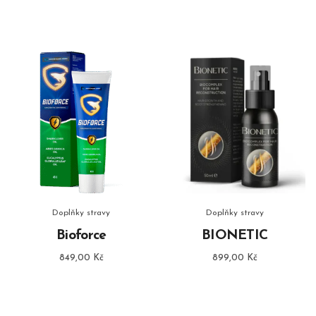
cena
cena
2580,00 Kč.
1290,0
byla:
je:
1780,00 Kč.
890,00 Kč.
Doplňky stravy
Doplňky stravy
Bioforce
BIONETIC
849,00
Kč
899,00
Kč