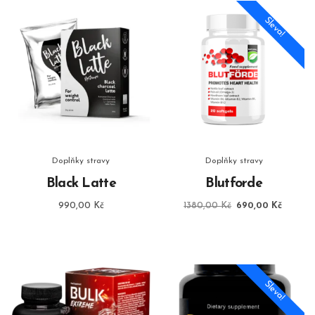
Sleva!
Doplňky stravy
Doplňky stravy
Black Latte
Blutforde
Původní
Aktuáln
990,00
Kč
1380,00
Kč
690,00
Kč
cena
cena
byla:
je:
1380,00 Kč.
690,00
Sleva!