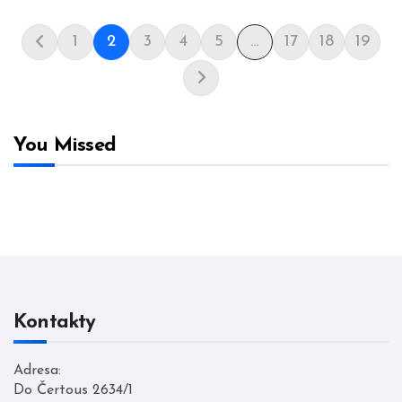
1
2
3
4
5
…
17
18
19
You Missed
Kontakty
Adresa:
Do Čertous 2634/1