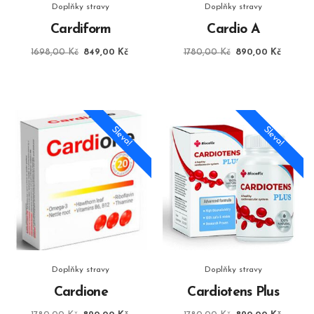
Doplňky stravy
Doplňky stravy
Cardiform
Cardio A
Původní
Aktuální
Původní
Aktuáln
1698,00
Kč
849,00
Kč
1780,00
Kč
890,00
Kč
cena
cena
cena
cena
byla:
je:
byla:
je:
1698,00 Kč.
849,00 Kč.
1780,00 Kč.
890,00
Sleva!
Sleva!
Doplňky stravy
Doplňky stravy
Cardione
Cardiotens Plus