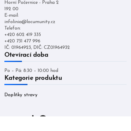
Horní Počernice - Praha 2
192 00
E-mail:
infolinia@locumunity.cz
Telefon:
+420 602 419 335
+420 731 477 996
IČ: 01964923, DIČ: CZ01964932
Otevírací doba
Po – Pá: 8:30 – 10:00 hod
Kategorie produktu
Doplňky stravy
LO cumunity