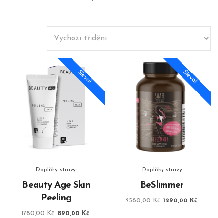
Sleva!
Sleva!
Doplňky stravy
Doplňky stravy
Beauty Age Skin
BeSlimmer
Peeling
Původní
Aktuál
2580,00
Kč
1290,00
Kč
cena
cena
Původní
Aktuální
1780,00
Kč
890,00
Kč
byla:
je: