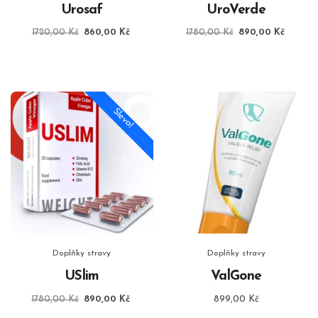
Urosaf
UroVerde
Původní
Aktuální
Původní
Aktuáln
1720,00
Kč
860,00
Kč
1780,00
Kč
890,00
Kč
cena
cena
cena
cena
byla:
je:
byla:
je:
1720,00 Kč.
860,00 Kč.
1780,00 Kč.
890,00
Sleva!
Doplňky stravy
Doplňky stravy
USlim
ValGone
Původní
Aktuální
1780,00
Kč
890,00
Kč
899,00
Kč
cena
cena