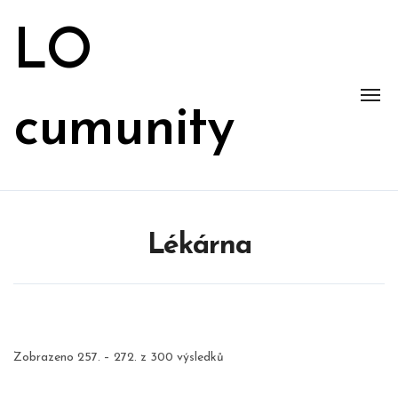
Skip
to
LO
content
cumunity
Lékárna
Zobrazeno 257. – 272. z 300 výsledků