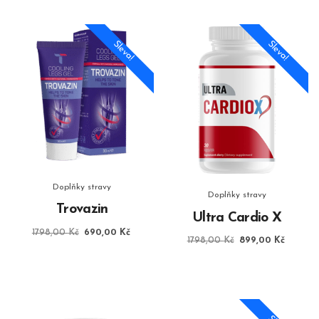
Sleva!
Sleva!
Doplňky stravy
Doplňky stravy
Trovazin
Ultra Cardio X
Původní
Aktuální
1798,00
Kč
690,00
Kč
Původní
Aktuáln
1798,00
Kč
899,00
Kč
cena
cena
cena
cena
byla:
je:
byla:
je:
1798,00 Kč.
690,00 Kč.
1798,00 Kč.
899,00