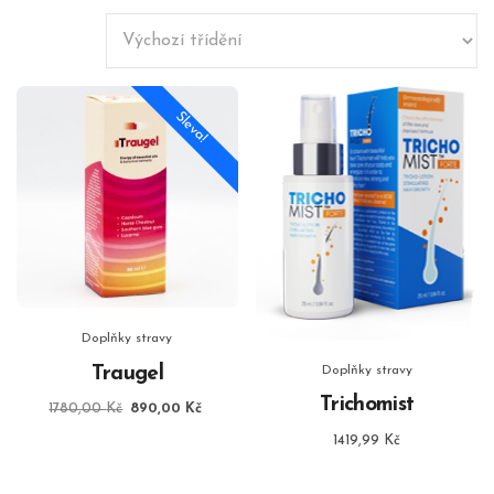
Sleva!
Doplňky stravy
Traugel
Doplňky stravy
Trichomist
Původní
Aktuální
1780,00
Kč
890,00
Kč
cena
cena
1419,99
Kč
byla:
je:
1780,00 Kč.
890,00 Kč.