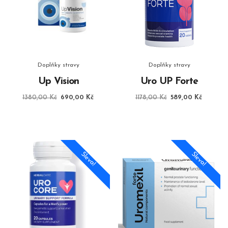
Doplňky stravy
Doplňky stravy
Up Vision
Uro UP Forte
Původní
Aktuální
Původní
Aktuální
1380,00
Kč
690,00
Kč
1178,00
Kč
589,00
Kč
cena
cena
cena
cena
byla:
je:
byla:
je:
1380,00 Kč.
690,00 Kč.
1178,00 Kč.
589,00 
Sleva!
Sleva!