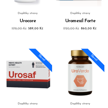
Doplňky stravy
Doplňky stravy
Urocore
Uromexil Forte
Původní
Aktuální
Původní
Aktuáln
1178,00
Kč
589,00
Kč
1720,00
Kč
860,00
Kč
cena
cena
cena
cena
byla:
je:
byla:
je:
1178,00 Kč.
589,00 Kč.
1720,00 Kč.
860,00
Sleva!
Sleva!
Doplňky stravy
Doplňky stravy