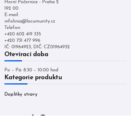
Horní Počernice - Praha 2
192 00
E-mail:
infolinia@locumunity.cz
Telefon:
+420 602 419 335
+420 731 477 996
IČ: 01964923, DIČ: CZ01964932
Otevírací doba
Po – Pá: 8:30 – 10:00 hod
Kategorie produktu
Doplňky stravy
LO cumunity