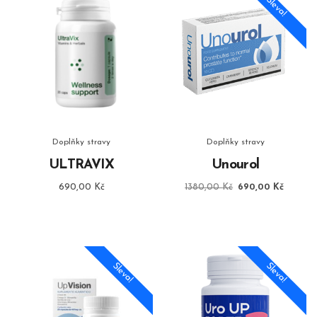
Sleva!
Doplňky stravy
Doplňky stravy
ULTRAVIX
Unourol
Původní
Aktuáln
690,00
Kč
1380,00
Kč
690,00
Kč
cena
cena
byla:
je:
1380,00 Kč.
690,00
Sleva!
Sleva!