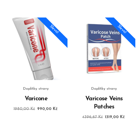
byla:
je:
1780,00 Kč.
890,00 Kč.
Sleva!
Sleva!
Doplňky stravy
Doplňky stravy
Varicone
Varicose Veins
Patches
Původní
Aktuální
1980,00
Kč
990,00
Kč
cena
cena
Původní
Aktuáln
4396,67
Kč
1319,00
Kč
byla:
je:
cena
cena
1980,00 Kč.
990,00 Kč.
byla:
je:
4396,67 Kč.
1319,00